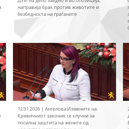
ДУИ на дело заедно и во опозиција,
а
направија брак против животите и
безбедноста на граѓаните
12.01.2026 | Ангелова:Измените на
о
Кривичниот законик се клучни за
посилна заштита на жените од