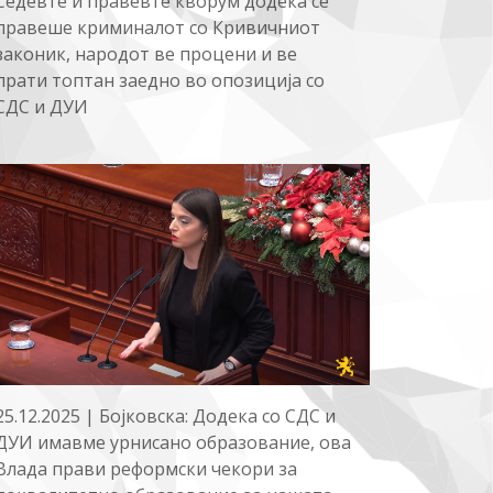
Седевте и правевте кворум додека се
правеше криминалот со Кривичниот
законик, народот ве процени и ве
прати топтан заедно во опозиција со
СДС и ДУИ
25.12.2025 | Бојковска: Додека со СДС и
ДУИ имавме урнисано образование, ова
Влада прави реформски чекори за