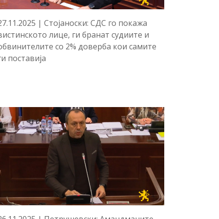
27.11.2025 | Стојаноски: СДС го покажа
вистинското лице, ги бранат судиите и
обвинителите со 2% доверба кои самите
ги поставија