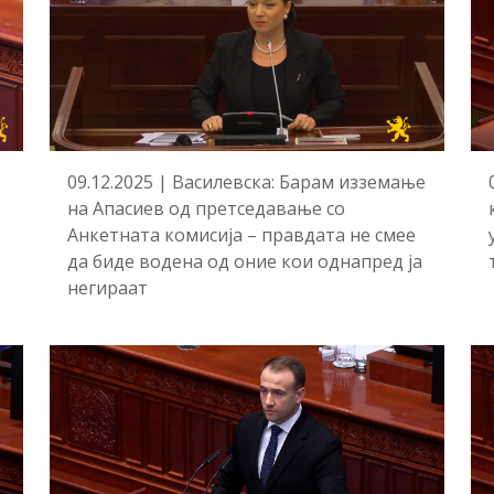
09.12.2025 | Василевска: Барам изземање
на Апасиев од претседавање со
Анкетната комисија – правдата не смее
да биде водена од оние кои однапред ја
негираат