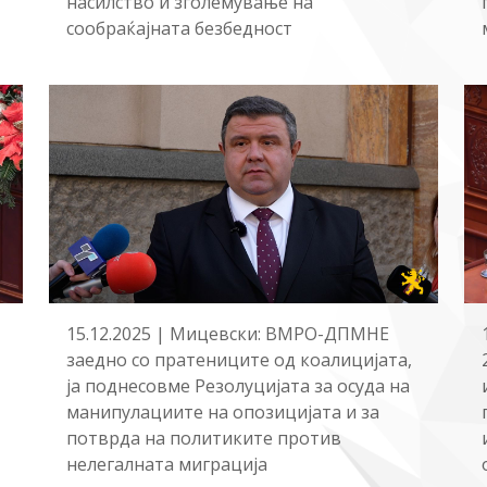
насилство и зголемување на
сообраќајната безбедност
15.12.2025 | Мицевски: ВМРО-ДПМНЕ
заедно со пратениците од коалицијата,
ја поднесовме Резолуцијата за осуда на
манипулациите на опозицијата и за
потврда на политиките против
нелегалната миграција