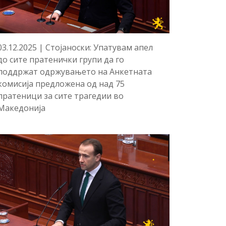
03.12.2025 | Стојаноски: Упатувам апел
до сите пратенички групи да го
поддржат одржувањето на Анкетната
комисија предложена од над 75
пратеници за сите трагедии во
Македонија