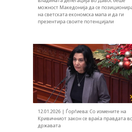
владината делегација во Давос беше
можност Македонија да се позиционир
на светската економска мапа и да ги
презентира своите потенцијали
12.01.2026 | Ѓорѓиева: Со измените на
Кривичниот закон се враќа правдата в
државата