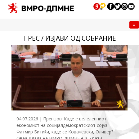
Me
ПРЕС / ИЗЈАВИ ОД СОБРАНИЕ
04.07.2026 | Пренџов: Каде е велелепниот
економист на социјалдемократскиот сојуз
Фатмир Битиќи, каде се Ковачевски, Оливер?
Оваа Влада на ВМРО-ДПМНЕ е 3,5 пати