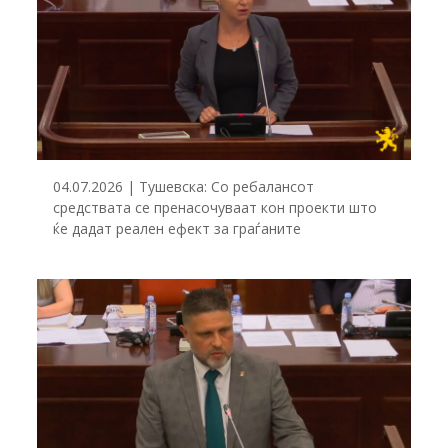
04.07.2026 | Тушевска: Со ребалансот
средствата се пренасочуваат кон проекти што
ќе дадат реален ефект за граѓаните