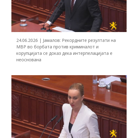
24.06.2026 | Јамалов: Рекордните резултати на
МВР во борбата против криминалот и
корупцијата се доказ дека интерпелацијата е
неоснована