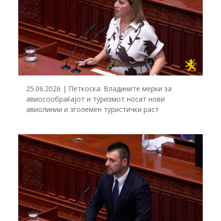
25.06.2026 | Петкоска: Владините мерки за
авиосообраќајот и туризмот носат нови
авиолинии и зголемен туристички раст