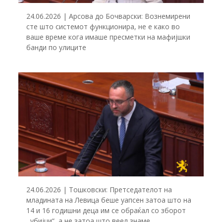
24.06.2026 | Арсова до Бочварски: Вознемирени
сте што системот функционира, не е како во
ваше време кога имаше пресметки на мафијшки
банди по улиците
24.06.2026 | Тошковски: Претседателот на
младината на Левица беше уапсен затоа што на
14 и 16 годишни деца им се обраќал со зборот
,,убијци“, а не затоа што веел знаме