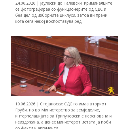
24.06.2026 | Јаулески до Талевски: Криминалците
се фотографираа со функционерите од СДС и
беа дел од изборните циклуси, затоа ви пречи
кога сега некој воспоставува ред
10.06.2026 | Стојаноска: СДС го имаа вториот
Груби, но во Министерство за земјоделие,
интерпелацијата за Трипуновски е неоснована и
неиздржана, а денес министерот истата ја поби
со факти и аргументи