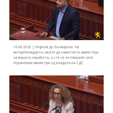
10.06.2026 | Лефков до Бочварски: На
интерпелацијата сакате да наметнете амнестија
за вашата неработа, а сте се потпишале сите
поранешни министри од владата на СДС