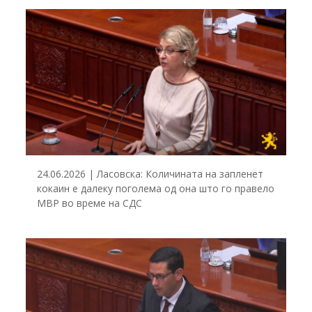
24.06.2026 | Ласовска: Количината на запленет
кокаин е далеку поголема од она што го правело
МВР во време на СДС