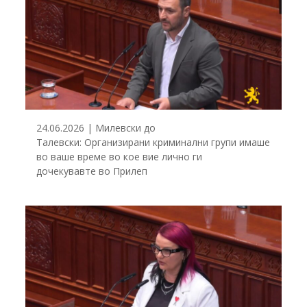
24.06.2026 | Милевски до
Талевски: Организирани криминални групи имаше
во ваше време во кое вие лично ги
дочекувавте во Прилеп