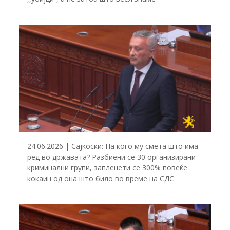
24.06.2026 | Сајкоски: На кого му смета што има
ред во државата? Разбиени се 30 организирани
криминални групи, запленети се 300% повеќе
кокаин од она што било во време на СДС