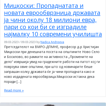
Мицкоски: Пропаднатата и
новата еврообврзница државата
ја чини околу 18 милиони евра,
пари со кои би се изградиле
најмалку 10 современи училишта
09.03.2023
/
09.03.2023
by
Nadica Andreeva
Претседателот на ВМРО-ДПМНЕ, професор д-р Христијан
Мицкоски при денешната посета на општините Ново Село
и Босилово, во рамките на активноста „Промените на
дело“ извршија увид на градежните работи на патот кој ги
поврзува овие општини, при што од новинарите беше
запрашан колку државата ќе ја чини пропадната како и
ново издадената еврообврзица.Мицкоски истакна дека
поради […]
Read more »