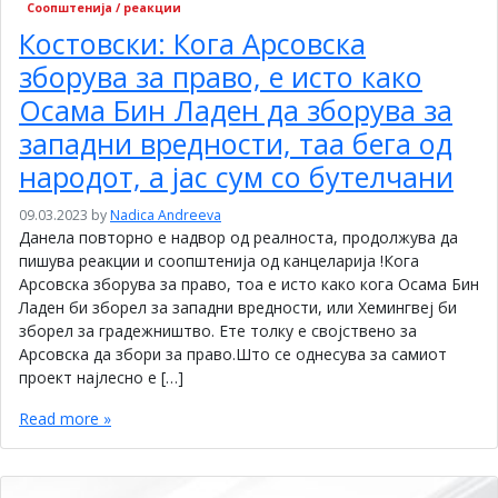
Соопштенија / реакции
Костовски: Кога Арсовска
зборува за право, е исто како
Осама Бин Ладен да зборува за
западни вредности, таа бега од
народот, а јас сум со бутелчани
09.03.2023
by
Nadica Andreeva
Данела повторно е надвор од реалноста, продолжува да
пишува реакции и соопштенија од канцеларија !Кога
Арсовска зборува за право, тоа е исто како кога Осама Бин
Ладен би зборел за западни вредности, или Хемингвеј би
зборел за градежништво. Ете толку е својствено за
Арсовска да збори за право.Што се однесува за самиот
проект најлесно е […]
Read more »