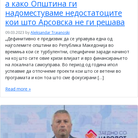
а како Општина ги
надоместуваме недостатоците
кои што Арсовска не ги решава
09.03.2023
by
Aleksandar Trajanoski
„Дефинитивно е предизвик да се управува една од
најголемите општини во Република Македонија во
времиња кои се турбулентни, специфични заради начинот
на кој што сите овие кризи влијаат и врз финансирањето
на локалната самоуправа. Во период од година ипол
успеавме да отпочнеме проекти кои што се ветени во
програмата и кон тоа што сме фокусирани […]
Read more »