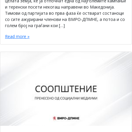
целата земја, ќе ја отпочнат една од најголемите кампањи
и теренски посети некогаш направени во Македонија.
Тимови од партијата во прва фаза ќе остварат состаноци
со сите ажурирани членови на ВМРО-ДПМНЕ, а потоа и со
голем број на граѓани кои […]
Read more »