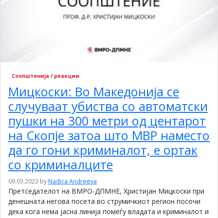
Соопштенија / реакции
Мицкоски: Во Македонија се
случуваат убиства со автоматски
пушки на 300 метри од центарот
на Скопје затоа што МВР наместо
да го гони криминалот, е ортак
со криминалците
09.03.2023
by
Nadica Andreeva
Претседателот на ВМРО-ДПМНЕ, Христијан Мицкоски при
денешната негова посета во струмичкиот регион посочи
дека кога нема јасна линија помеѓу владата и криминалот и