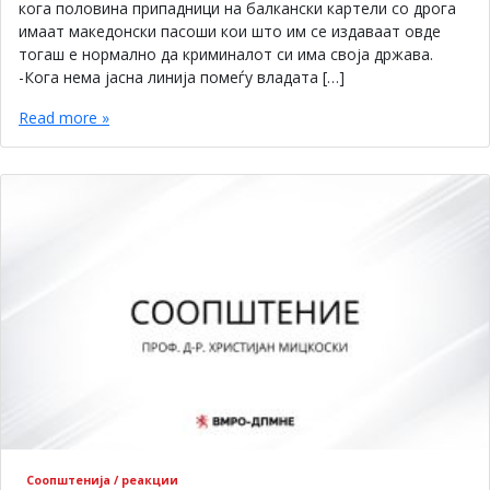
кога половина припадници на балкански картели со дрога
имаат македонски пасоши кои што им се издаваат овде
тогаш е нормално да криминалот си има своја држава.
-Кога нема јасна линија помеѓу владата […]
Read more »
Соопштенија / реакции