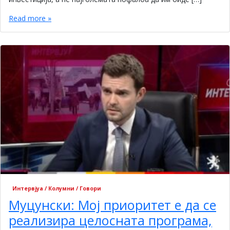
Read more »
Интервјуа / Колумни / Говори
Муцунски: Мој приоритет е да се
реализира целосната програма,