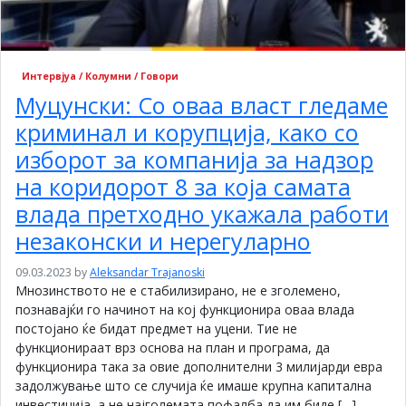
Интервјуа / Колумни / Говори
Муцунски: Со оваа власт гледаме
криминал и корупција, како со
изборот за компанија за надзор
на коридорот 8 за која самата
влада претходно укажала работи
незаконски и нерегуларно
09.03.2023
by
Aleksandar Trajanoski
Мнозинството не е стабилизирано, не е зголемено,
познавајќи го начинот на кој функционира оваа влада
постојано ќе бидат предмет на уцени. Тие не
функционираат врз основа на план и програма, да
функционира така за овие дополнителни 3 милијарди евра
задолжување што се случија ќе имаше крупна капитална
инвестиција, а не најголемата пофалба да им биде […]