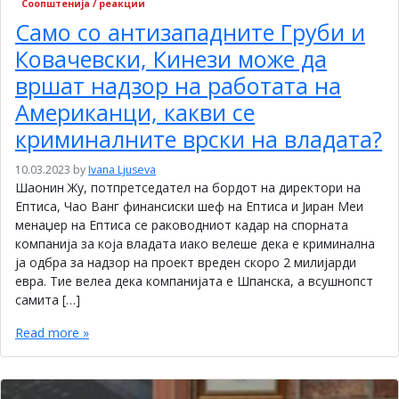
Соопштенија / реакции
Само со антизападните Груби и
Ковачевски, Кинези може да
вршат надзор на работата на
Американци, какви се
криминалните врски на владата?
10.03.2023
by
Ivana Ljuseva
Шаонин Жу, потпретседател на бордот на директори на
Ептиса, Чао Ванг финансиски шеф на Ептиса и Јиран Меи
менаџер на Ептиса се раководниот кадар на спорната
компанија за која владата иако велеше дека е криминална
ја одбра за надзор на проект вреден скоро 2 милијарди
евра. Тие велеа дека компанијата е Шпанска, а всушнопст
самита […]
Read more »