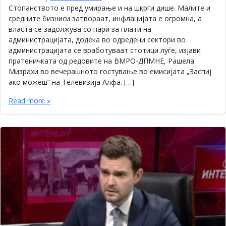
Стопанството е пред умирање и на шкрги дише. Малите и
средните бизниси затвораат, инфлацијата е огромна, а
власта се задолжува со пари за плати на
администрацијата, додека во одредени сектори во
администрацијата се вработуваат стотици луѓе, изјави
пратеничката од редовите на ВМРО-ДПМНЕ, Рашела
Мизрахи во вечерашното гостување во емисијата „Заспиј
ако можеш“ на Телевизија Алфа. […]
Read more »