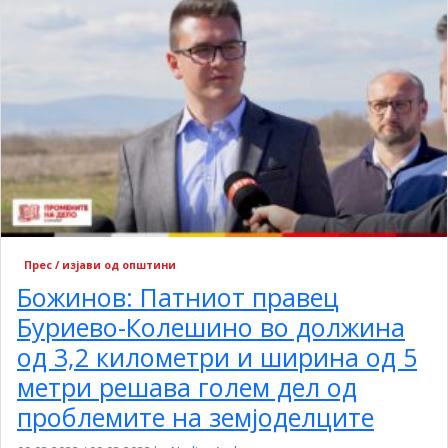
Прес / изјави од општини
Божинов: Патниот правец
Буриево-Колешино во должина
од 3,2 километри и ширина од 5
метри решава голем дел од
проблемите на земјоделците