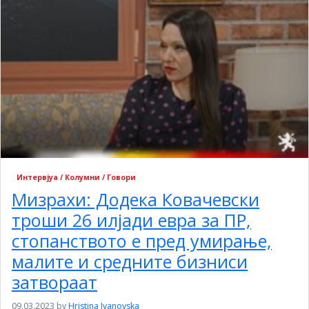
Интервјуа / Колумни / Говори
Мизрахи: Додека Ковачевски
троши 26 илјади евра за ПР,
стопанството е пред умирање,
малите и средните бизниси
затвораат
09.03.2023
by
Hristina Ivanovska