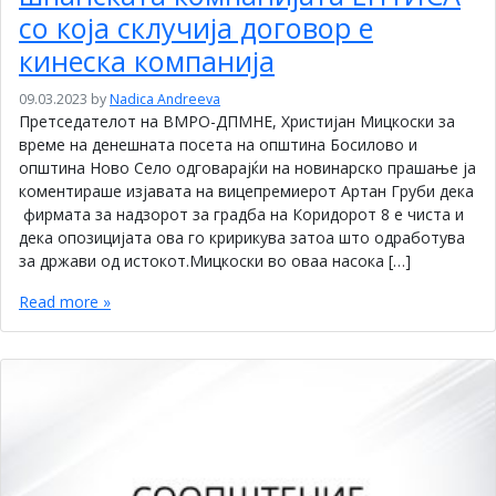
со која склучија договор е
кинеска компанија
09.03.2023
by
Nadica Andreeva
Претседателот на ВМРО-ДПМНЕ, Христијан Мицкоски за
време на денешната посета на општина Босилово и
општина Ново Село одговарајќи на новинарско прашање ја
коментираше изјавата на вицепремиерот Артан Груби дека
фирмата за надзорот за градба на Коридорот 8 е чиста и
дека опозицијата ова го кририкува затоа што одработува
за држави од истокот.Мицкоски во оваа насока […]
Read more »