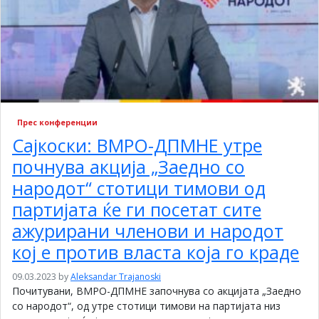
Прес конференции
Сајкоски: ВМРО-ДПМНЕ утре
почнува акција „Заедно со
народот“ стотици тимови од
партијата ќе ги посетат сите
ажурирани членови и народот
кој е против власта која го краде
09.03.2023
by
Aleksandar Trajanoski
Почитувани, ВМРО-ДПМНЕ започнува со акцијата „Заедно
со народот“, од утре стотици тимови на партијата низ