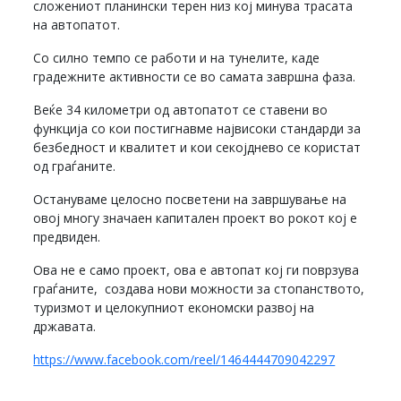
сложениот планински терен низ кој минува трасата
на автопатот.
Со силно темпо се работи и на тунелите, каде
градежните активности се во самата завршна фаза.
Веќе 34 километри од автопатот се ставени во
функција со кои постигнавме највисоки стандарди за
безбедност и квалитет и кои секојднево се користат
од граѓаните.
Остануваме целосно посветени на завршување на
овој многу значаен капитален проект во рокот кој е
предвиден.
Ова не е само проект, ова е автопат кој ги поврзува
граѓаните, создава нови можности за стопанството,
туризмот и целокупниот економски развој на
државата.
https://www.facebook.com/reel/1464444709042297