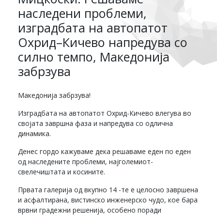
наследени проблеми,
изградбата на автопатот
Охрид–Кичево напредува со
силно темпо, Македонија
забрзува
Македонија забрзува!
Изградбата на автопатот Охрид-Кичево влегува во
својата завршна фаза и напредува со одлична
динамика.
Денес гордо кажуваме дека решаваме еден по еден
од наследените проблеми, најголемиот-
свелечиштата и косините.
Првата галерија од вкупно 14 -те е целосно завршена
и асфалтирана, вистинско инженерско чудо, кое бара
врвни градежни решенија, особено поради