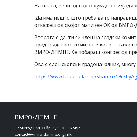
На плата, вели од над седумдесет илјади 
Да има нешто што треба да го направиш. 
откажеш од својот матичен ОК од ВМРО-ДП
Втората е да, ти си член на градски коми
пред градскиот комитет и ќе се откажеш о
ВМРО-ДПМНЕ. Ќе побараш конгрес од прет
Ова е еден скопски градоначалник, многу 
https://www.facebook.com/share/r/19czhyA
ВМРО-ДПМНЕ
Плоштад ВМРО бр. 1, 1000 Скопје
contact@vmro-dpmne.org.mk