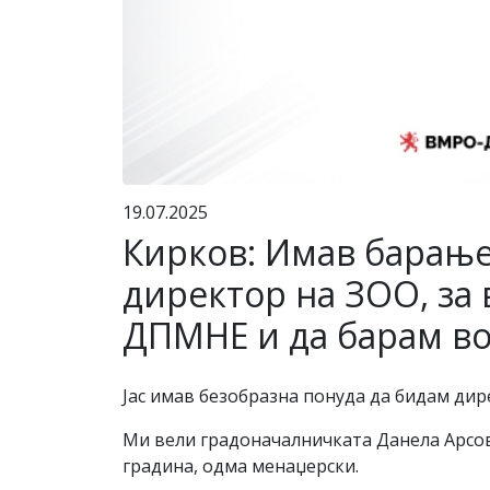
19.07.2025
Кирков: Имав барање
директор на ЗОО, за 
ДПМНЕ и да барам в
Јас имав безобразна понуда да бидам дир
Ми вели градоначалничката Данела Арсов
градина, одма менаџерски.