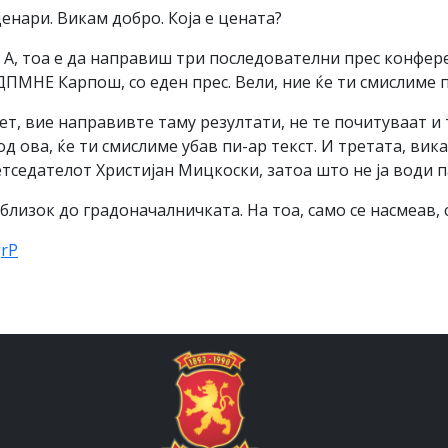
денари. Викам добро. Која е цената?
А, тоа е да направиш три последователни прес конфере
МНЕ Карпош, со еден прес. Вели, ние ќе ти смислиме п
тет, вие направивте таму резултати, не те почитуваат и
д ова, ќе ти смислиме убав пи-ар текст. И третата, вик
седателот Христијан Мицкоски, затоа што не ја води п
близок до градоначалничката. На тоа, само се насмеав, с
grP