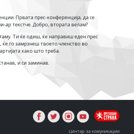
нции. Првата прес-конференција, да се
и-ар текстче. Добро, втората велам?
 таму. Ти ќе одиш, ќе направиш еден прес
а, ќе го замрзнеш твоето членство во
артијата како што треба.
танав, и си заминав.
Центар за комуникации