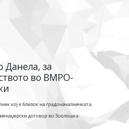
 Данела, за
нството во ВМРО-
ки
ник кој е близок на градоначалничката.
о менаџерски договор во Зоолошка