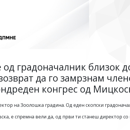
 од градоначалник близок до
возврат да го замрзнам чле
ондреден конгрес од Мицкос
ектор на Зоолошка градина. Од еден скопски градоначал
ска, е спремна вели да, од први ти станеш директор с