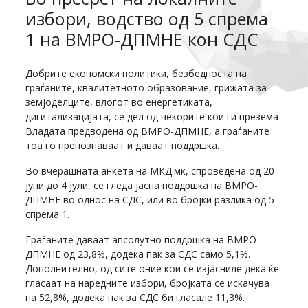
избори, водство од 5 спрема
1 на ВМРО-ДПМНЕ кон СДС
Добрите економски политики, безбедноста на
граѓаните, квалитетното образование, грижата за
земјоделците, влогот во енергетиката,
дигитализацијата, се дел од чекорите кои ги презема
Владата предводена од ВМРО-ДПМНЕ, а граѓаните
тоа го препознаваат и даваат поддршка.
Во вчерашната анкета на МКД.мк, спроведена од 20
јуни до 4 јули, се гледа јасна поддршка на ВМРО-
ДПМНЕ во однос на СДС, или во бројки разлика од 5
спрема 1.
Граѓаните даваат апсолутно поддршка на ВМРО-
ДПМНЕ од 23,8%, додека пак за СДС само 5,1%.
Дополнително, од сите оние кои се изјасниле дека ќе
гласаат на наредните избори, бројката се искачува
на 52,8%, додека пак за СДС би гласале 11,3%.