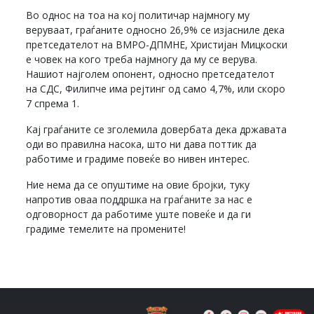
Во однос на тоа на кој политичар најмногу му
веруваат, граѓаните односно 26,9% се изјасниле дека
претседателот на ВМРО-ДПМНЕ, Христијан Мицкоски
е човек на кого треба најмногу да му се верува.
Нашиот најголем опонент, односно претседателот
на СДС, Филипче има рејтинг од само 4,7%, или скоро
7 спрема 1.
Кај граѓаните се зголемила довербата дека државата
оди во правилна насока, што ни дава поттик да
работиме и градиме повеќе во нивен интерес.
Ние нема да се опуштиме на овие бројки, туку
напротив оваа поддршка на граѓаните за нас е
одговорност да работиме уште повеќе и да ги
градиме темелите на промените!