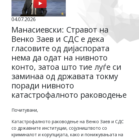
04.07.2026
Манасиевски: Стравот на
Венко Заев и СДС е дека
гласовите од дијаспората
нема да одат на нивното
конто, затоа што тие луѓе си
заминаа од државата токму
поради нивното
катастрофалното раководење
Почитувани,
Катастрофалното раководење на Венко Заев и СДС
со државните институции, сојузништвото со
криминалот и корупцијата, како и понижувањата на