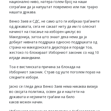
национално ниво, натера голем број на наши
сограѓани да ја напуштат повремено или пак трајно
нашата држава.
Венко Заев и СДС, не само што ги избркаа граѓаните
од државата, сега не сакаат ниту да им го олеснат
начинот на гласање на изборен циклус во
Македонија, затоа што знаат дека нема да ја
добијат нивната поддршка односно поддршката од
страна на македонската дијаспора и поради тоа,
жестоко го блокираат Изборниот законик со над 10
илјади амандмани.
Тоа е вистинската причина за блокада на
Изборниот законик. Страв од уште поголем пораз на
следните избори.
Јасно се гледа дека Венко Заев нема никаква визија
во својата политика, освен да и наштети на
државата и нејзините граѓани на било
каков можен начин.