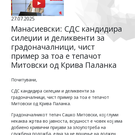
27.07.2025
Манасиевски: СДС кандидира
силеџии и деликвенти за
градоначалници, чист
пример за тоа е тепачот
Митовски од Крива Паланка
Почитувани,
СДС кандидира силеџии и деликвенти за
градоначалници, чист пример за тоа е тепачот
Митовски од Крива Паланка.
Градоначалникот тепач Сашко Митовски, кој глуми
некаква жртва во јавноста, всушност е човек кој има
добиено кривични пријави за злоупотреба на
службена положба, една за не вршење на должен