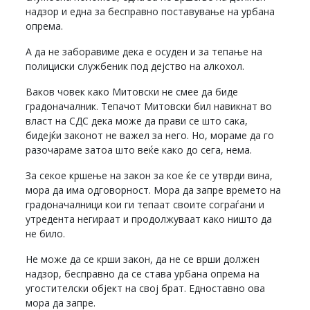
надзор и една за бесправно поставување на урбана
опрема.
А да не заборавиме дека е осуден и за тепање на
полициски службеник под дејство на алкохол.
Ваков човек како Митовски не смее да биде
градоначалник. Тепачот Митовски бил навикнат во
власт на СДС дека може да прави се што сака,
бидејќи законот не важел за него. Но, мораме да го
разочараме затоа што веќе како до сега, нема.
За секое кршење на закон за кое ќе се утврди вина,
мора да има одговорност. Мора да запре времето на
градоначалници кои ги тепаат своите сограѓани и
утредента негираат и продолжуваат како ништо да
не било.
Не може да се крши закон, да не се врши должен
надзор, бесправно да се става урбана опрема на
угостителски објект на свој брат. Едноставно ова
мора да запре.