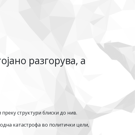
ојано разгорува, а
 преку структури блиски до нив.
родна катастрофа во политички цели,