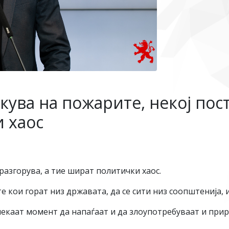
ува на пожарите, некој пост
 хаос
разгорува, а тие шират политички хаос.
 кои горат низ државата, да се сити низ соопштенија, и
чекаат момент да напаѓаат и да злоупотребуваат и при