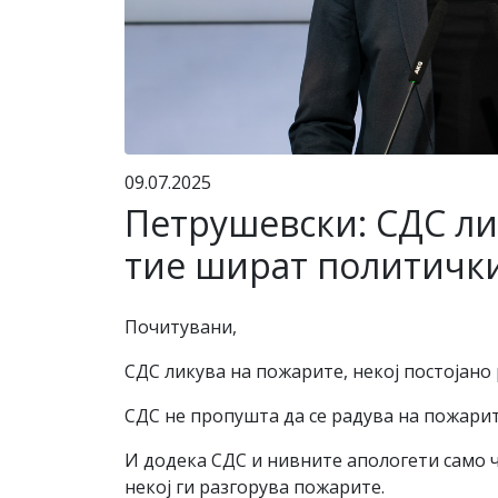
09.07.2025
Петрушевски: СДС лик
тие шират политички
Почитувани,
СДС ликува на пожарите, некој постојано 
СДС не пропушта да се радува на пожарите
И додека СДС и нивните апологети само 
некој ги разгорува пожарите.