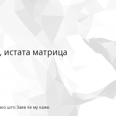
, истата матрица
ако што Заев ќе му каже.