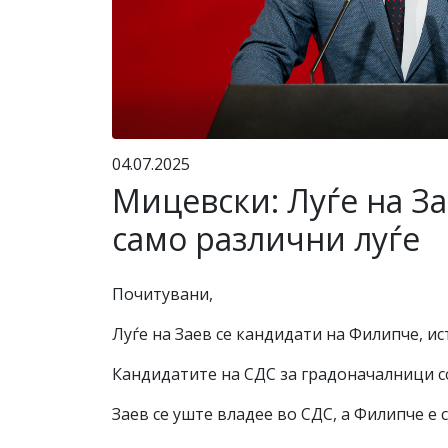
04.07.2025
Мицевски: Луѓе на З
само различни луѓе
Почитувани,
Луѓе на Заев се кандидати на Филипче, ис
Кандидатите на СДС за градоначалници со
Заев се уште владее во СДС, а Филипче е 