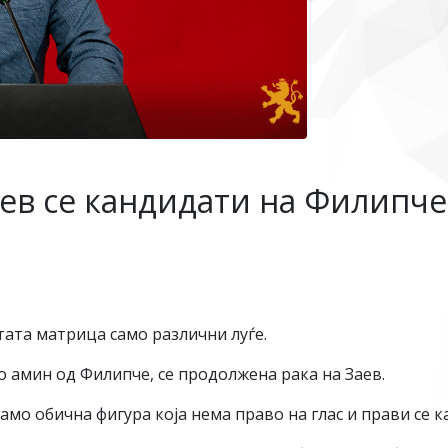
аев се кандидати на Филипче
тата матрица само различни луѓе.
 амин од Филипче, се продолжена рака на Заев.
само обична фигура која нема право на глас и прави се к