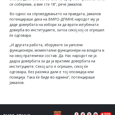
се собереме, а вие сте 18“, рече Јамалов.
Во однос на спроведувањето на правдата, Јамалов
потенцираше дека на ВМРО-ДПМНЕ народот му ја
даде довербата на избори за да врати изгубената
доверба во институциите, затоа секој кој се огрешил
ќе одговара.
„И другата работа, зборувате за уапсени
функционери, моментални функционери на владата и
на овој пратенички состав. Да. Нас народот ни ја
дадоа довербата за да ја вратиме довербата на
институциите. Секој што е огрешен, секој ќе
одговара, без разлика дали е тој опозиција или
позиција. Така ќе биде во иднина“, потенцираше
Јамалов.