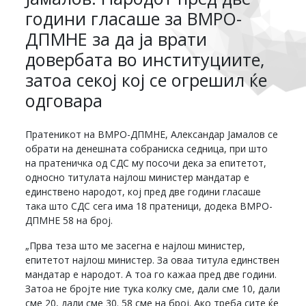
години гласаше за ВМРО-
ДПМНЕ за да ја врати
довербата во институциите,
затоа секој кој се огрешил ќе
одговара
Пратеникот на ВМРО-ДПМНЕ, Александар Јамалов се
обрати на денешната собраниска седница, при што
на пратеничка од СДС му посочи дека за епитетот,
односно титулата најлош министер мандатар е
единствено народот, кој пред две години гласаше
така што СДС сега има 18 пратеници, додека ВМРО-
ДПМНЕ 58 на број.
„Прва теза што ме засегна е најлош министер,
епитетот најлош министер. За оваа титула единствен
мандатар е народот. А тоа го кажаа пред две години.
Затоа не бројте ние тука колку сме, дали сме 10, дали
сме 20, дали сме 30. 58 сме на број. Ако треба сите ќе