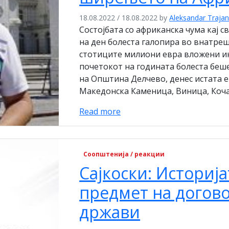
18.08.2022
/
18.08.2022
by
Aleksandar Trajan
Состојбата со африканска чума кај с
на ден болеста галопира во внатреш
стотиците милиони евра вложени и
почетокот на годината болеста беш
на Општина Делчево, денес истата 
Македонска Каменица, Виница, Коча
Read more
Соопштенија / реакции
Сајкоски: Историј
предмет на догово
држави