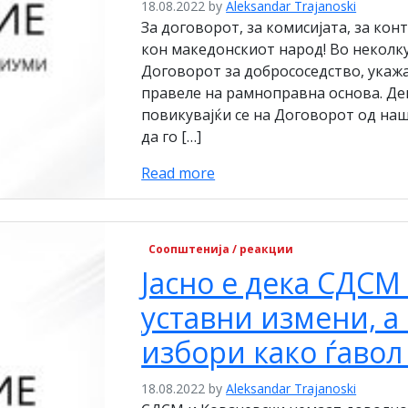
18.08.2022
by
Aleksandar Trajanoski
За договорот, за комисијата, за ко
кон македонскиот народ! Во неколк
Договорот за добрососедство, укажа
правеле на рамноправна основа. Де
повикувајќи се на Договорот од наш
да го […]
Read more
Соопштенија / реакции
Јасно е дека СДСМ
уставни измени, а
избори како ѓавол
18.08.2022
by
Aleksandar Trajanoski