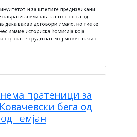
нтинуитетот и за штетите предизвикани
у наврати апелирав за штетноста од
в дека вакви договори имало, но тие се
нес имаме историска Комисија која
а страна се труди на секој можен начин
 нема пратеници за
 Ковачевски бега од
 од темјан