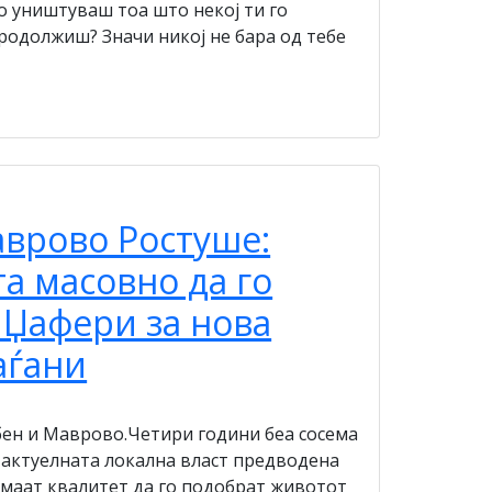
го уништуваш тоа што некој ти го
продолжиш? Значи никој не бара од тебе
аврово Ростуше:
та масовно да го
Џафери за нова
аѓани
бен и Маврово.Четири години беа сосема
 актуелната локална власт предводена
маат квалитет да го подобрат животот