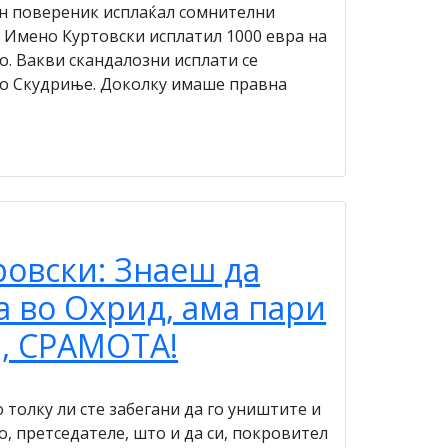
ин повереник исплаќал сомнителни
 Имено Куртовски исплатил 1000 евра на
до. Вакви скандалозни исплати се
во Скудриње. Доколку имаше правна
ровски: Знаеш да
 во Охрид, ама пари
а, СРАМОТА!
 толку ли сте забегани да го уништите и
, претседателе, што и да си, покровител