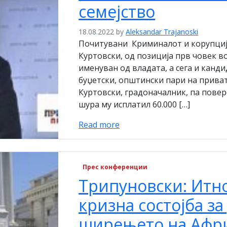
семејство
18.08.2022
by
Aleksandar Trajanoski
Почитувани Криминалот и корупциј
Куртовски, од позиција прв човек 
именуван од владата, а сега и канд
буџетски, општински пари на приват
Куртовски, градоначалник, па повер
шура му исплатил 60.000 […]
Read more
Прес конференции
Трипуновски: Итн
кризна состојба за
ширењето на Афри