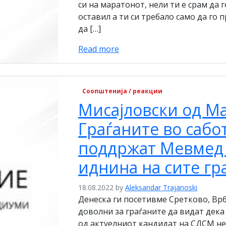
си на маратонот, нели ти е срам да 
оставил а ти си требало само да го 
да […]
Read more
Соопштенија / реакции
Мисајловски од М
Граѓаните во сабо
поддржат Мевмед 
иднина на сите гр
18.08.2022
by
Aleksandar Trajanoski
Денеска ги посетивме Сретково, Вр
доволни за граѓаните да видат дека
од актуелниот кандидат на СДСМ не