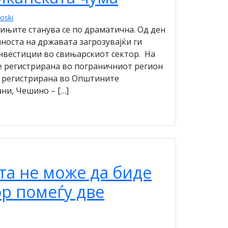
oski
вињите станува се по драматична. Од ден
носта на државата загрозувајќи ги
нвестиции во свињарскиот сектор. На
е регистрирана во пограничниот регион
е регистрирана во Општините
ни, Чешино – […]
ата не може да биде
р помеѓу две