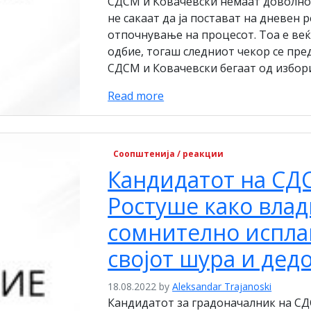
СДСМ и Ковачевски немаат доволно 
не сакаат да ја постават на дневен 
отпочнување на процесот. Тоа е веќе
одбие, тогаш следниот чекор се пр
СДСМ и Ковачевски бегаат од избори
Read more
Соопштенија / реакции
Кандидатот на СД
Ростуше како вла
сомнително испла
својот шура и дед
18.08.2022
by
Aleksandar Trajanoski
Кандидатот за градоначалник на С