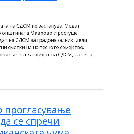
ата на СДСМ не застанува. Медат
во општината Маврово и ростуше
идат на СДСМ за градоначалник, дели
ни сметки на најтесното семејство.
еник и сега кандидат на СДСМ, на својот
о прогласување
 да се спречи
канската чума