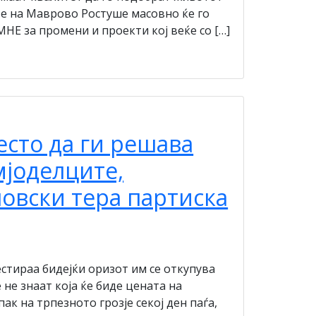
те на Маврово Ростуше масовно ќе го
Е за промени и проекти кој веќе со […]
сто да ги решава
мјоделците,
овски тера партиска
тираа бидејќи оризот им се откупува
 не знаат која ќе биде цената на
ак на трпезното грозје секој ден паѓа,