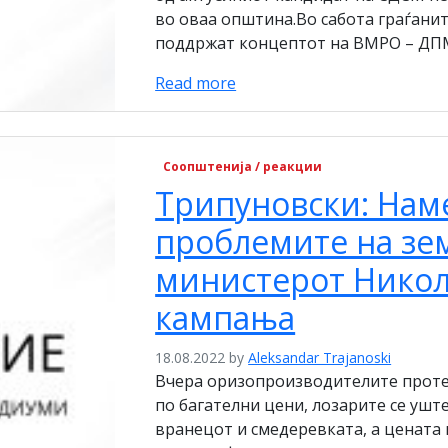
во оваа општина.Во сабота граѓани
поддржат концептот на ВМРО – ДПМН
Read more
Соопштенија / реакции
Трипуновски: Наме
проблемите на зе
министерот Никол
кампања
18.08.2022
by
Aleksandar Trajanoski
Вчера оризопроизводителите протес
по багателни цени, лозарите се уште
вранецот и смедеревката, а цената п