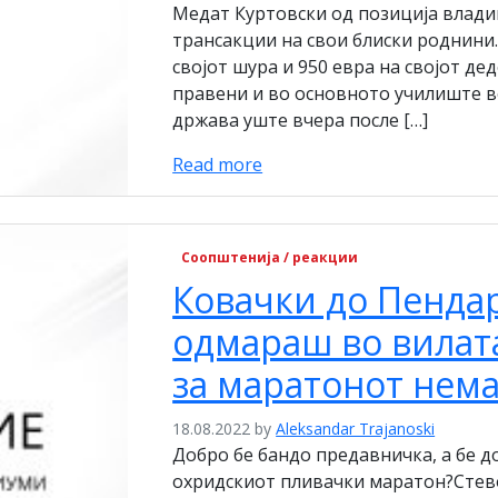
Медат Куртовски од позиција влад
трансакции на свои блиски роднини.
својот шура и 950 евра на својот де
правени и во основното училиште 
држава уште вчера после […]
Read more
Соопштенија / реакции
Ковачки до Пенда
одмараш во вилата
за маратонот нем
18.08.2022
by
Aleksandar Trajanoski
Добро бе бандо предавничка, а бе до
охридскиот пливачки маратон?Стево