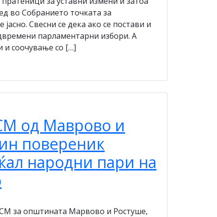
пратеници за уставни измени и затоа
ред во Собранието точката за
 јасно. Свесни се дека ако се постави и
едвремени парламентарни избори. А
 и соочување со […]
СМ од Маврово и
дин повереник
ќал народни пари на
о
ДСМ за општината Марвово и Ростуше,