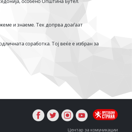
кедонија, особено Општина Бутел.
жеме и знаеме. Тек допрва доаѓаат
дличната соработка. Тој веќе е избран за
Центар за комуникации