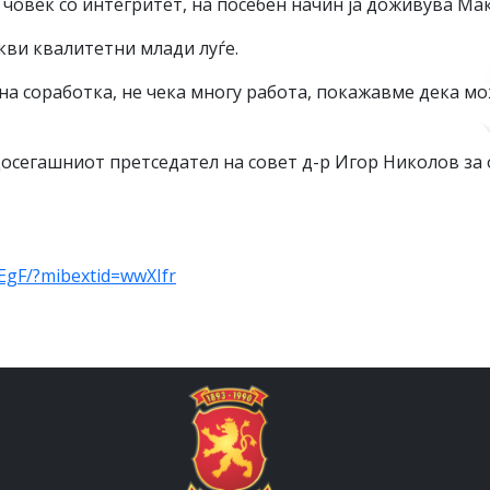
, човек со интегритет, на посебен начин ја доживува Ма
кви квалитетни млади луѓе.
на соработка, не чека многу работа, покажавме дека мо
досегашниот претседател на совет д-р Игор Николов за о
EgF/?mibextid=wwXIfr