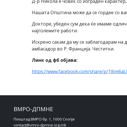
Д-р Никола е човек со изграден карактер
Нашата Општина може да се гордее со ва
Докторе, убеден сум дека ќе имаме одлич
најголемите работи.
Искрено сакам да му се заблагодарам на 
амбасадор во Р. Франција. Честитки.
Линк од фб објава:
https://www.facebook.com/share/p/1J6m6aL
ВМРО-ДПМНЕ
Плоштад ВМРО бр. 1, 1000 Скопје
contact@vmro-dpmne.org.mk