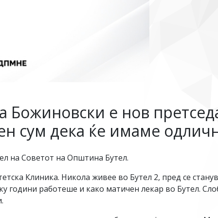
а Божиновски е нов претсед
ен сум дека ќе имаме одлич
ел на Советот на Општина Бутел.
етска Клиника. Никола живее во Бутел 2, пред се станува
ку години работеше и како матичен лекар во Бутел. Сл
.