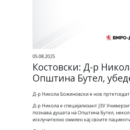
05.08.2025
Костовски: Д-р Никол
Општина Бутел, убед
Д-р Никола Божиновски е нов пртетседат
Д-р Никола е специјализант ЈЗУ Универзит
познава душата на Општина Бутел, некол
исклучително омилен кај своите пациенти