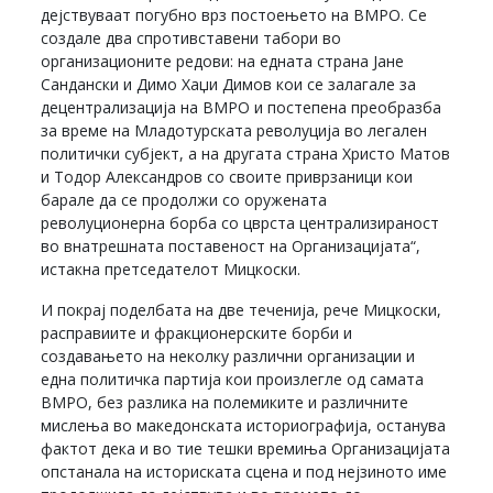
дејствуваат погубно врз постоењето на ВМРО. Се
создале два спротивставени табори во
организационите редови: на едната страна Јане
Сандански и Димо Хаџи Димов кои се залагале за
децентрализација на ВМРО и постепена преобразба
за време на Младотурската револуција во легален
политички субјект, а на другата страна Христо Матов
и Тодор Александров со своите приврзаници кои
барале да се продолжи со оружената
револуционерна борба со цврста централизираност
во внатрешната поставеност на Организацијата“,
истакна претседателот Мицкоски.
И покрај поделбата на две теченија, рече Мицкоски,
расправиите и фракционерските борби и
создавањето на неколку различни организации и
една политичка партија кои произлегле од самата
ВМРО, без разлика на полемиките и различните
мислења во македонската историографија, останува
фактот дека и во тие тешки времиња Организацијата
опстанала на историската сцена и под нејзиното име