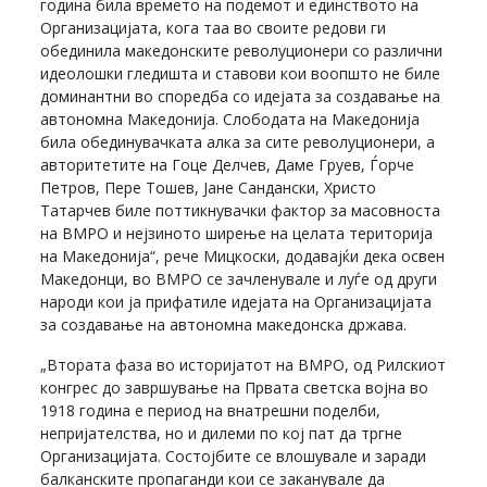
година била времето на подемот и единството на
Организацијата, кога таа во своите редови ги
обединила македонските револуционери со различни
идеолошки гледишта и ставови кои воопшто не биле
доминантни во споредба со идејата за создавање на
автономна Македонија. Слободата на Македонија
била обединувачката алка за сите револуционери, а
авторитетите на Гоце Делчев, Даме Груев, Ѓорче
Петров, Пере Тошев, Јане Сандански, Христо
Татарчев биле поттикнувачки фактор за масовноста
на ВМРО и нејзиното ширење на целата територија
на Македонија“, рече Мицкоски, додавајќи дека освен
Македонци, во ВМРО се зачленувале и луѓе од други
народи кои ја прифатиле идејата на Организацијата
за создавање на автономна македонска држава.
„Втората фаза во историјатот на ВМРО, од Рилскиот
конгрес до завршување на Првата светска војна во
1918 година е период на внатрешни поделби,
непријателства, но и дилеми по кој пат да тргне
Организацијата. Состојбите се влошувале и заради
балканските пропаганди кои се заканувале да