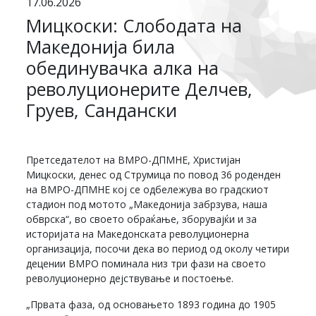
17.06.2026
Мицкоски: Слободата на
Македонија била
обединувачка алка на
револуционерите Делчев,
Груев, Сандански
Претседателот на ВМРО-ДПМНЕ, Христијан
Мицкоски, денес од Струмица по повод 36 роденден
на ВМРО-ДПМНЕ кој се одбележува во градскиот
стадион под мотото „Македонија забрзува, наша
обврска“, во своето обраќање, зборувајќи и за
историјата на Македонската револуционерна
организација, посочи дека во период од околу четири
децении ВМРО поминала низ три фази на своето
револуционерно дејствување и постоење.
„Првата фаза, од основањето 1893 година до 1905