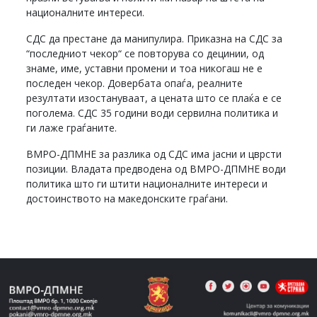
националните интереси.
СДС да престане да манипулира. Приказна на СДС за
“последниот чекор“ се повторува со децинии, од
знаме, име, уставни промени и тоа никогаш не е
последен чекор. Довербата опаѓа, реалните
резултати изостануваат, а цената што се плаќа е се
поголема. СДС 35 години води сервилна политика и
ги лаже граѓаните.
ВМРО-ДПМНЕ за разлика од СДС има јасни и цврсти
позиции. Владата предводена од ВМРО-ДПМНЕ води
политика што ги штити националните интереси и
достоинството на македонските граѓани.