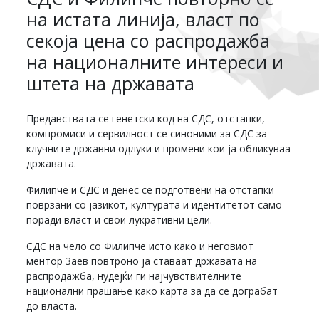
на истата линија, власт по
секоја цена со распродажба
на националните интереси и
штета на државата
Предавствата се генетски код на СДС, отстапки,
компромиси и сервилност се синоними за СДС за
клучните државни одлуки и промени кои ја обликуваа
државата.
Филипче и СДС и денес се подготвени на отстапки
поврзани со јазикот, културата и идентитетот само
поради власт и свои лукративни цели.
СДС на чело со Филипче исто како и неговиот
ментор Заев повтроно ја ставаат државата на
распродажба, нудејќи ги најчувствителните
национални прашање како карта за да се дограбат
до власта.