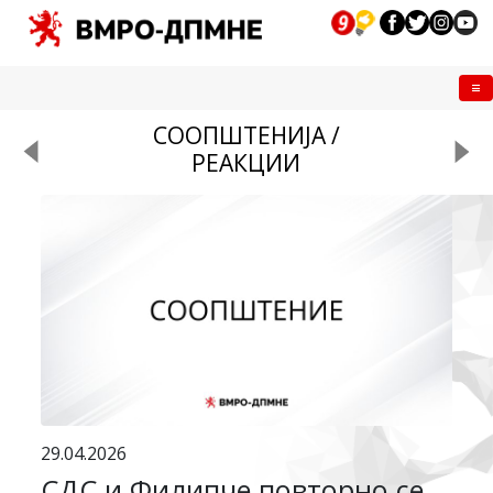
Me
СООПШТЕНИЈА /
РЕАКЦИИ
29.04.2026
СДС и Филипче повторно се