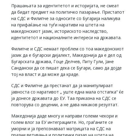
Прашањата за идентитетот и историјата, не смеат
да бидат предмет на политичко пазарање. Пристапот
на СДС и Филипче за односите со Бугарија наликува
на прифаќање на туѓи наративи на штета на
македонскиот јазик, историското наследство,
идентитетот и националните интереси на државата.
Филипче и СДС немаат проблем со тоа македонскиот
јазик да е бугарски дијалект, Македонија да е дел од
Бугарската држава, Гоце Делчев, Питу Гули, Јане
Сандански да се пишат дека се Бугари, само да дојде
тој на власт и да може да краде.
СДС и Филипче да престанат да ја манипулираат
јавноста со наративот „ уште една мала отстапка“ ќе
ја донесе државата до ЕУ. Таа приказна на СДС се
повторува со децении, а не дава никаков резултат.
Македонија даде многу и направи големи чекори и
голем влог за ЕУ интеграциите. Но, граѓаните се
уморни и ја препознаваат матрицата на СДС на
празни ветувања и политички пазар на штета на