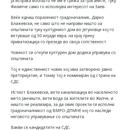
ја испраќа воопшто не им е грижа за граѓаните, туку
Филипче само го исполнува интересот на Заев.
Веќе еднаш поразениот градоначалник, Дарко
Блажевски, не само што не направи ништо за
општината туку културниот дом во Јегуновце кој го
ветуваше од 50 илјади евра, на крај преку
приватизација го презеде во своја сопственост.
Човекот си откупи културен дом додека управува со
општината.
Тој е единствениот човек кој има затворено Јавно
претпријатие, и токму тој е номиниран од страна на
СДС.
Истиот Блажевски, вети канализација во населеното
мето Јанчиште, вети вода за жителите во Жилче, и
ништо не реализира, за да овие проекти ги исполни
градоначалникот од ВМРО-ДПМНЕ кој го наследи
неговото управување со општината.
Вакви се кандидатите на СДС.