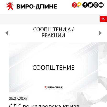
Me
СООПШТЕНИЈА /
РЕАКЦИИ
06.07.2025
СДС во кадровска криза,