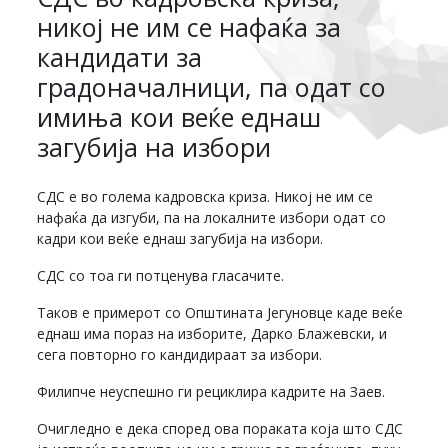
никој не им се нафаќа за
кандидати за
градоначалници, па одат со
имиња кои веќе еднаш
загубија на избори
СДС е во голема кадровска криза. Никој не им се
нафаќа да изгуби, па на локалните избори одат со
кадри кои веќе еднаш загубија на избори.
СДС со тоа ги потценува гласачите.
Таков е примерот со Општината Јегуновце каде веќе
еднаш има пораз на изборите, Дарко Блажевски, и
сега повторно го кандидираат за избори.
Филипче неуспешно ги рециклира кадрите на Заев.
Очигледно е дека според ова пораката која што СДС