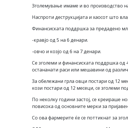
Зголемување имаме и во производство на 
Наспроти деструкцијата и хаосот што вла
Финансиската поддршка за предадено мле
-кравјо од 5 на 6 денари.
-овчо и козјо од 6 на 7 денари.
Се зголеми и финансиската поддршка од 4.
остананати раси или мешавини од различ
За обележани грла овци постари од 12 мес
кози постари од 12 месеци, се зголеми по
По неколку години застој, се креираше н
повисока од основните мерки за пријавен
Со ова фармерите ќе се поттикнат за зго