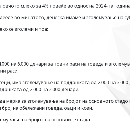
овчото млеко за 4% повеќе во однос на 2024-та година
дееле во минатото, денеска имаме и зголемување на су
ко се зголеми и тоа:
000 на 6.000 денари за товни раси на говеда и зголемува
ни раси.
еци, има зголемување на поддршката од 2.000 на 3.000 
ддршката од 2.000 на 3.000 денари.
ова мерка за зголемување на бројот на основното стадо 
 број на обележани говеда, овци и кози.
лемување на бројот на основните стада.