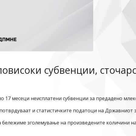
повисоки субвенции, сточар
по 17 месеци неисплатени субвенции за предадено млек
 потврдуваат и статистичките податоци на Државниот з
на бележиме зголемување на произведените количини на 