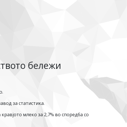
ството бележи
о.
авод за статистика.
кравјото млеко за 2,7% во споредба со