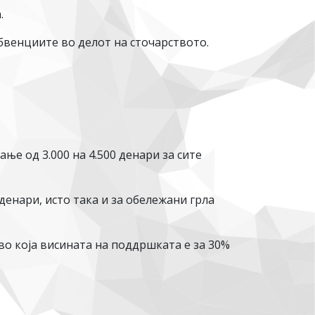
.
бвенциите во делот на сточарството.
ње од 3.000 на 4.500 денари за сите
денари, исто така и за обележани грла
во која висината на поддршката е за 30%