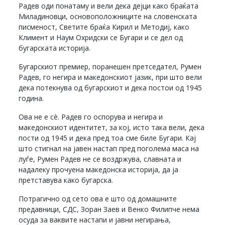
Радев оди понатаму и вели дека дејци како браќата
Миладиновци, основоположниците на словенската
писменост, Светите браќа Кирил и Методиј, како
Климент и Наум Охридски се Бугари и се дел од
бугарската историја.
Бугарскиот премиер, поранешен претседател, Румен
Радев, го негира и македонскиот јазик, при што вели
дека потекнува од бугарскиот и дека постои од 1945
година.
Ова не е сè. Радев го оспорува и негира и
македонскиот идентитет, за кој, исто така вели, дека
пости од 1945 и дека пред тоа сме биле Бугари. Кај
што стигнал на јавен настап пред поголема маса на
луѓе, Румен Радев не се воздржува, славната и
надалеку прочуена македонска историја, да ја
претставува како бугарска.
Потрагично од сето ова е што од домашните
предавници, СДС, Зоран Заев и Венко Филипче нема
осуда за ваквите настапи и јавни негирања,