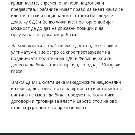
криминалите, спремен е на нови национални
предавства. Граѓаните имаат право да знаат какви се
идентитетски и национални отстапки би следеле
доколку СДС и Венко Филипче, повторно добијат
можност да дојдат на државни позиции и да
одлучуваат за државни работи.
На македонските граѓани им е доста од отстапки и
ултиматуми. Тие остро се спротивставуваат на
поданичката политика на СДС и Филипче, кои ги
донесоа да бидат трета партија, со одвај 130 илјади
гласа.
ВМРО-ДПМНЕ смета дека македонските национални
интереси, достоинството на државата и историската
вистина не смеат да бидат предмет на политички
договори и трговија за власт и цврсто стои на овој
став, кој граѓаните го препознаваат.