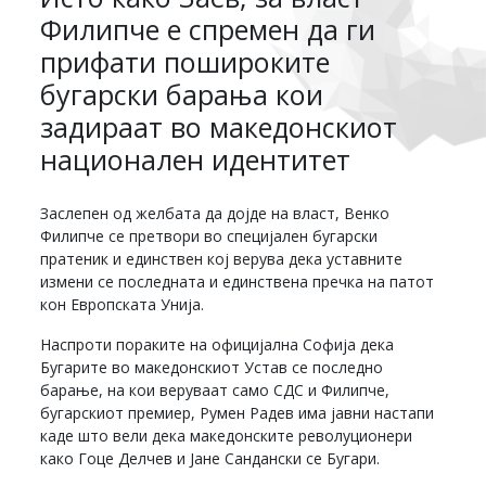
Филипче е спремен да ги
прифати пошироките
бугарски барања кои
задираат во македонскиот
национален идентитет
Заслепен од желбата да дојде на власт, Венко
Филипче се претвори во специјален бугарски
пратеник и единствен кој верува дека уставните
измени се последната и единствена пречка на патот
кон Европската Унија.
Наспроти пораките на официјална Софија дека
Бугарите во македонскиот Устав се последно
барање, на кои веруваат само СДС и Филипче,
бугарскиот премиер, Румен Радев има јавни настапи
каде што вели дека македонските револуционери
како Гоце Делчев и Јане Сандански се Бугари.