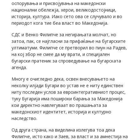
оспорувања и присвојувања на македонски
национални обележја, херои, великодостојници,
историја, култура. Иако сето ова се случувало и во
периодот кога тие беа власт во Македонија.
СДС и Венко Филипче за негирањата молчат, но
затоа, пак, се најгласни за прифаќање на бугарските
ултиматуми. Филипче се претворил во пиун на Радев,
на кој збор не смее да му врати, и специјален
бугарски пратеник за спроведување на бугарската
агенда.
Многу е очигледно дека, освен внесувањето на
неколку илјади Бугари во устав не е ниту единствен
ниту последен услов за евроинтегративниот процес,
туку Бугарија има пошироки барања за Македонија
кои директно навлегуваат во прашањата за
македонскиот идентитет, историја и културно
наследство.
Од друга страна, на виделина излегува тоа дека
Филипче, исто како и Заев, за власт и за амнестија на