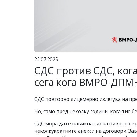
22.07.2025
СДС против СДС, кога 
сега кога ВМРО-ДПМН
СДС повторно лицемерно излегува на пре
Но, само пред неколку години, кога тие бе
СДС мора да се навикнат дека нивното вр
неколкукратните анекси на договори. За