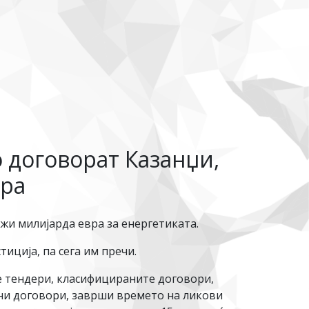
о договорат Казанџи,
ара
жи милијарда евра за енергетиката.
тиција, па сега им пречи.
е тендери, класифицираните договори,
ни договори, заврши времето на ликови