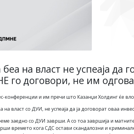
беа на власт не успеаја да г
Е го договори, не им одгов
с-конференции и им пречи што Казанџи Холдинг ќе вло
а на власт со ДУИ, не успеаја да ја договорат оваа инвес
еме заедно со ДУИ заврши. А со тоа завршија и матнит
врши времето кога СДС остави скандалозни и криминал