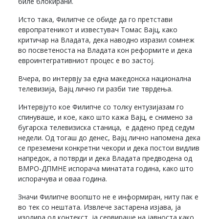
биле блокирани.
Исто така, Филипче се обиде да го претстави
европратеникот и известувач Томас Вајц, како
критичар на Владата, дека наводно изразил сомнеж
во посветеноста на Владата кон реформите и дека
евроинтегративниот процес е во застој.
Вчера, во интервју за една македонска национална
телевизија, Вајц лично ги разби тие тврдења.
Интервјуто кое Филипче со толку ентузијазам го
спинуваше, и кое, како што кажа Вајц, е снимено за
бугарска телевизиска станица, е дадено пред седум
недели. Од тогаш до денес, Вајц лично напомена дека
се преземени конкретни чекори и дека постои видлив
напредок, а потврди и дека Владата предводена од
ВМРО-ДПМНЕ испорача минатата година, како што
испорачува и оваа година.
Значи Филипче воопшто не е информиран, ниту пак е
во тек со нештата. Извлече застарена изјава, ја
изолира од контекст, ја сервираше на јавноста како