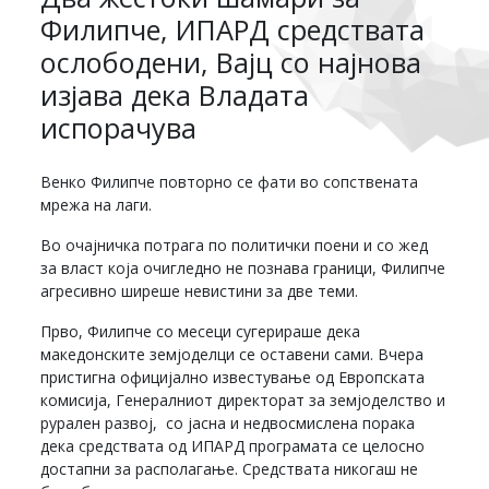
Филипче, ИПАРД средствата
ослободени, Вајц со најнова
изјава дека Владата
испорачува
Венко Филипче повторно се фати во сопствената
мрежа на лаги.
Во очајничка потрага по политички поени и со жед
за власт која очигледно не познава граници, Филипче
агресивно ширеше невистини за две теми.
Прво, Филипче со месеци сугерираше дека
македонските земјоделци се оставени сами. Вчера
пристигна официјално известување од Европската
комисија, Генералниот директорат за земјоделство и
рурален развој, со јасна и недвосмислена порака
дека средствата од ИПАРД програмата се целосно
достапни за располагање. Средствата никогаш не