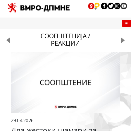
Me
СООПШТЕНИЈА /
РЕАКЦИИ
29.04.2026
Два жестоки шамари за