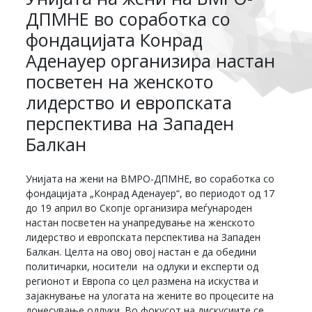
ДПМНЕ во соработка со
фондацијата Конрад
Аденауер организира настан
посветен на женското
лидерство и европската
перспектива на Западен
Балкан
Унијата на жени на ВМРО-ДПМНЕ, во соработка со
фондацијата „Конрад Аденауер“, во периодот од 17
до 19 април во Скопје организира меѓународен
настан посветен на унапредување на женското
лидерство и европската перспектива на Западен
Балкан. Целта на овој овој настан е да обедини
политичарки, носители на одлуки и експерти од
регионот и Европа со цел размена на искуства и
зајакнување на улогата на жените во процесите на
донесување одлуки. Во фокусот на дискусиите се