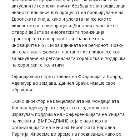
актуелните геополитички и безбедносни предизвици,
нивното влијание врз процесот на проширување на
Европската Унија, како и улогата на женското
лидерство во овие процеси. Дополнително, ќе се
отвори дебата за енергетската транзиција,
транспортната поврзаност и значењето на
иновациите и STEM за иднината на регионот. Преку
интерактивен формат, настанот ќе придонесе кон
зајакнување на регионалната соработка и поддршка
на европските политики.
Официјалниот претставник на Фондацијата Конрад
Аденауер во земјава, Даниел Браун, имаше свое
обраќање:
,,Како директор на канцеларијата на Фондацијата
Конрад Аденауер во земјата со задоволство
изразувам поддршка на конференицијата на Унијата
на жени на ВМРО-ДПМНЕ која е партнер на
организацијата на жени на Европската Народна
Партија. Живееме во време на предизвици, како во