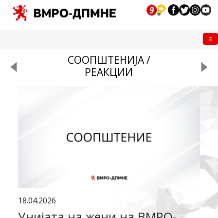
Me
СООПШТЕНИЈА /
РЕАКЦИИ
18.04.2026
Унијата на жени на ВМРО-