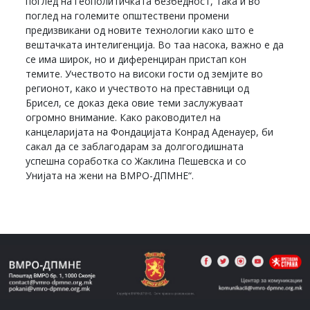
поглед на геополитичката безбедност, така и во
поглед на големите општествени промени
предизвикани од новите технологии како што е
вештачката интелигенција. Во таа насока, важно е да
се има широк, но и диференциран пристап кон
темите. Учеството на високи гости од земјите во
регионот, како и учеството на преставници од
Брисел, се доказ дека овие теми заслужуваат
огромно внимание. Како раководител на
канцеларијата на Фондацијата Конрад Аденауер, би
сакал да се заблагодарам за долгогодишната
успешна соработка со Жаклина Пешевска и со
Унијата на жени на ВМРО-ДПМНЕ“.