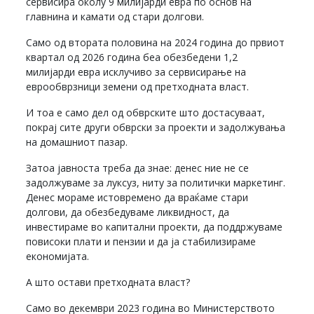
сервисира околу 9 милијарди евра по основ на
главнина и камати од стари долгови.
Само од втората половина на 2024 година до првиот
квартал од 2026 година беа обезбедени 1,2
милијарди евра исклучиво за сервисирање на
еврообврзници земени од претходната власт.
И тоа е само дел од обврските што достасуваат,
покрај сите други обврски за проекти и задолжувања
на домашниот пазар.
Затоа јавноста треба да знае: денес ние не се
задолжуваме за луксуз, ниту за политички маркетинг.
Денес мораме истовремено да враќаме стари
долгови, да обезбедуваме ликвидност, да
инвестираме во капитални проекти, да поддржуваме
повисоки плати и пензии и да ја стабилизираме
економијата.
А што остави претходната власт?
Само во декември 2023 година во Министерството