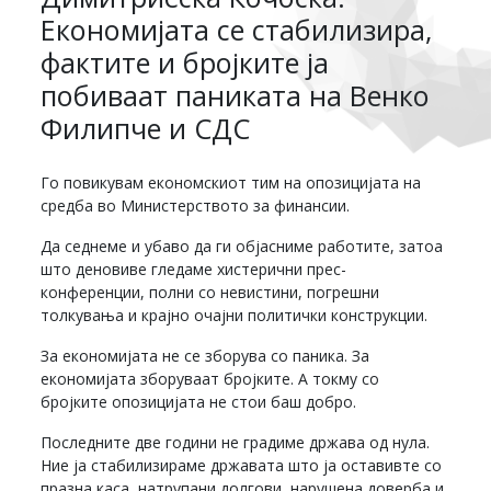
Економијата се стабилизира,
фактите и бројките ја
побиваат паниката на Венко
Филипче и СДС
Го повикувам економскиот тим на опозицијата на
средба во Министерството за финансии.
Да седнеме и убаво да ги објасниме работите, затоа
што деновиве гледаме хистерични прес-
конференции, полни со невистини, погрешни
толкувања и крајно очајни политички конструкции.
За економијата не се зборува со паника. За
економијата зборуваат бројките. А токму со
бројките опозицијата не стои баш добро.
Последните две години не градиме држава од нула.
Ние ја стабилизираме државата што ја оставивте со
празна каса, натрупани долгови, нарушена доверба и