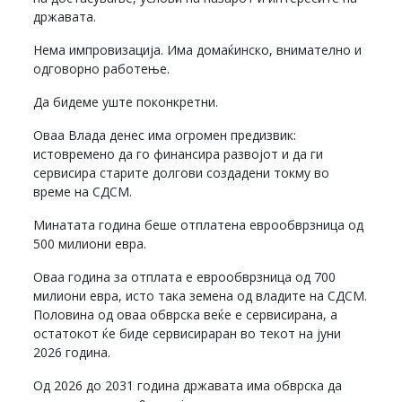
државата.
Нема импровизација. Има домаќинско, внимателно и
одговорно работење.
Да бидеме уште поконкретни.
Оваа Влада денес има огромен предизвик:
истовремено да го финансира развојот и да ги
сервисира старите долгови создадени токму во
време на СДСМ.
Минатата година беше отплатена еврообврзница од
500 милиони евра.
Оваа година за отплата е еврообврзница од 700
милиони евра, исто така земена од владите на СДСМ.
Половина од оваа обврска веќе е сервисирана, а
остатокот ќе биде сервисираран во текот на јуни
2026 година.
Од 2026 до 2031 година државата има обврска да