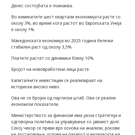
Денес состојбата е поинаква.
Во изминатите шест квартали економијата расте со
околу 3%, во време кога растот во Европската Унија
е околу 1%.
Македонската економија во 2025 година бележи
стабилен раст од околу 3,5%.
Платите растат со динамика близу 10%.
Бројот на нововработени лица расте.
Капиталните инвестиции се реализираат на
историски високо ниво.
Ова не се бројки од партиски штаб. Ова се реални
економски показатели.
Министерството за финансии има јасна стратегија и
одговорна политика за управување со јавниот долг.
Секој чекор се прави врз основа на анализи, рокови
на достасување, услови на пазарот и интересите на