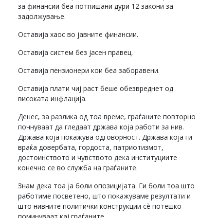
за финансии беа потпишани дури 12 закони за
задолжување.
Оставија хаос во јавните финансии.
Оставија систем без јасен правец.
Оставија пензионери кои беа заборавени.
Оставија плати чиј раст беше обезвреднет од
високата инфлација.
Денес, за разлика од тоа време, граѓаните повторно
почнуваат да гледаат држава која работи за нив.
Држава која покажува одговорност. Држава која ги
враќа довербата, гордоста, патриотизмот,
достоинството и чувството дека институциите
конечно се во служба на граѓаните.
Знам дека тоа ја боли опозицијата. Ги боли тоа што
работиме посветено, што покажуваме резултати и
што нивните политички конструкции сè потешко
поминуваат кај граѓаните.