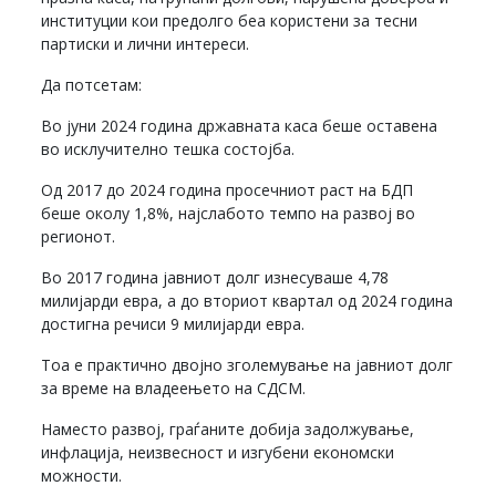
институции кои предолго беа користени за тесни
партиски и лични интереси.
Да потсетам:
Во јуни 2024 година државната каса беше оставена
во исклучително тешка состојба.
Од 2017 до 2024 година просечниот раст на БДП
беше околу 1,8%, најслабото темпо на развој во
регионот.
Во 2017 година јавниот долг изнесуваше 4,78
милијарди евра, а до вториот квартал од 2024 година
достигна речиси 9 милијарди евра.
Тоа е практично двојно зголемување на јавниот долг
за време на владеењето на СДСМ.
Наместо развој, граѓаните добија задолжување,
инфлација, неизвесност и изгубени економски
можности.