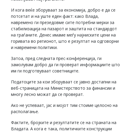
И кога веќе зборуваат за економија, добро е да се
потсетат и на уште еден факт: како Влада,
навремено ги презедовме сите потребни мерки за
стабилизација на пазарот и заштита на стандардот
на граѓаните. Денес имаме меѓу најниските цени на
горивата во регионот, што е резултат на одговорни
и навремени политики.
Затоа, пред следната прес-конференција, ги
замолувам добро да ги проверат информациите што
им ги подготвуваат советниците.
Податоците за кои зборуваат се јавно достапни на
веб-страницата на Министерството за финансии и
многу лесно можат да се проверат.
Ако не успеваат, јас и мојот тим стоиме целосно на
располагање.
Фактите, бројките и резултатите се на страната на
Владата. А кога е така, политичките конструкции