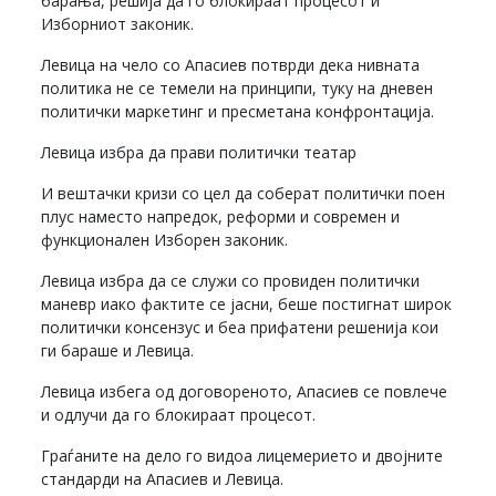
барања, решија да го блокираат процесот и
Изборниот законик.
Левица на чело со Апасиев потврди дека нивната
политика не се темели на принципи, туку на дневен
политички маркетинг и пресметана конфронтација.
Левица избра да прави политички театар
И вештачки кризи со цел да соберат политички поен
плус наместо напредок, реформи и современ и
функционален Изборен законик.
Левица избра да се служи со провиден политички
маневр иако фактите се јасни, беше постигнат широк
политички консензус и беа прифатени решенија кои
ги бараше и Левица.
Левица избега од договореното, Апасиев се повлече
и одлучи да го блокираат процесот.
Граѓаните на дело го видоа лицемерието и двојните
стандарди на Апасиев и Левица.