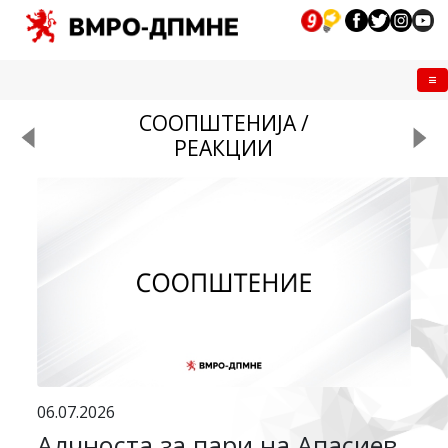
Me
СООПШТЕНИЈА /
РЕАКЦИИ
06.07.2026
Алчноста за пари на Апасиев