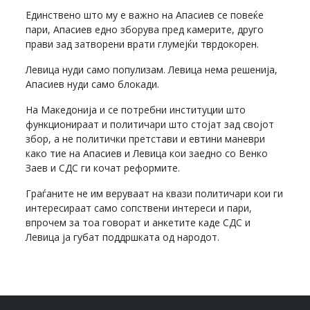
Единствено што му е важно на Апасиев се повеќе
пари, Апасиев едно зборува пред камерите, друго
прави зад затворени врати глумејќи тврдокорен.
Левица нуди само популизам. Левица нема решенија,
Апасиев нуди само блокади.
На Македонија и се потребни институции што
функционираат и политичари што стојат зад својот
збор, а не политички претстави и евтини маневри
како тие на Апасиев и Левица кои заедно со Венко
Заев и СДС ги кочат реформите.
Граѓаните не им веруваат на квази политичари кои ги
интересираат само сопствени интереси и пари,
впрочем за тоа говорат и анкетите каде СДС и
Левица ја губат поддршката од народот.