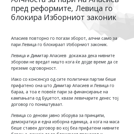
пред реформите, Левица го
блокира Изборниот законик
Апасиев повторно го погази зборот, алчни само за
пари Левица го блокираат Изборниот законик.
Левица и Димитар Апасиев докажаа дека нивните
зборови не вредат ништо кога ќе дојде време да се
преземе одговорност.
Иако со консенсуз од сите политички партии беше
прифатено она што Димитар Апасиев и Левица го
бараа, а тоа е повеќе пари за финансирање на
кампањата од Буџетот, квази левичарите денес тој
договор го поништуваат.
Левица со денови јавно зборува за принципи,
демократија и една изборна единица, а кога на маса
беше ставен договор во кој беа прифатени нивните