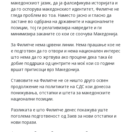
македонскиот јазик, да ја фалсификува историјата и
да го оспорува македонскиот идентитет, Филипче не
гледа проблем во тоа. Наместо јасно и гласно да
застане во одбрана на државните и националните
позиции, тој ги релативизира навредите и ги
минимизира заканите со кои се соочува Македонија.
За Филипче нема црвени линии. Нема прашање кое не
е подготвен да го отвори и нема национален интерес
што нема да го жртвува ако процени дека така ќе
добие поддршка од центрите на моќ кои со години
вршат притисоци врз Македонија.
Ставовите на Филипче не се ништо друго освен
продолжение на политиките на СДС кои донесоа
понижувања, отстапки и штета за македонските
национални позиции.
Разликата е што Филипче денес покажува уште
поголема подготвеност од Заев за нови отстапки и
нови порази.