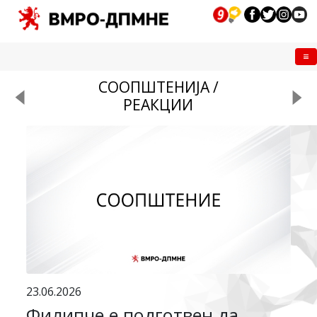
Me
СООПШТЕНИЈА /
РЕАКЦИИ
23.06.2026
Филипче е подготвен да