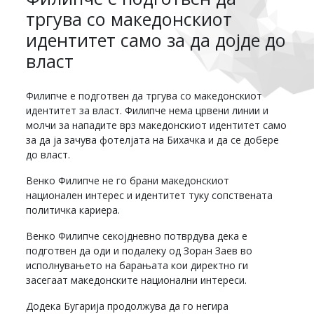
тргува со македонскиот
идентитет само за да дојде до
власт
Филипче е подготвен да тргува со македонскиот
идентитет за власт. Филипче нема црвени линии и
молчи за нападите врз македонскиот идентитет само
за да ја зачува фотелјата на Бихачка и да се добере
до власт.
Венко Филипче не го брани македонскиот
национален интерес и идентитет туку сопствената
политичка кариера.
Венко Филипче секојдневно потврдува дека е
подготвен да оди и подалеку од Зоран Заев во
исполнувањето на барањата кои директно ги
засегаат македонските национални интереси.
Додека Бугарија продолжува да го негира