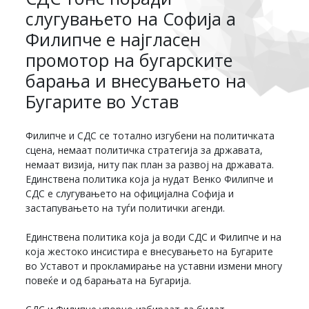
слугувањето на Софија а
Филипче е најгласен
промотор на бугарските
барања и внесувањето на
Бугарите во Устав
Филипче и СДС се тотално изгубени на политичката
сцена, немаат политичка стратегија за државата,
немаат визија, ниту пак план за развој на државата.
Единствена политика која ја нудат Венко Филипче и
СДС е слугувањето на официјална Софија и
застапувањето на туѓи политички агенди.
Единствена политика која ја води СДС и Филипче и на
која жестоко инсистира е внесувањето на Бугарите
во Уставот и прокламирање на уставни измени многу
повеќе и од барањата на Бугарија.