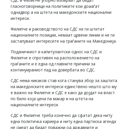
СДС и Филипче упорно избираат да бидат
гласноговорници на политиките кои доааѓат
однадвор а на штета на македонските национални
интереси.
Филипче и раководството на СДС не ги штитат
националните позиции, немаат црвени линии и не ги
застапуваат интересите на граѓаните на Македонија.
Поданичкиот и капитулантски однос на СДС и
Филипче е спротивен на расположението на
граѓаните и е една од главните причини за
континуираниот пад на довербата во СДС.
СДС нема никаков став кога станува збор за заштита
на македонските интереси единствено нешто што му
е важно на Филипче и СДС е како да дојдат на власт
по било која цена па макар и на штета на
националните интереси.
СДС и Филипче треба конечно да сфатат дека ниту
една политичка кариера и ниту една партиска агенда
не смеат да бидат поважни од државните и