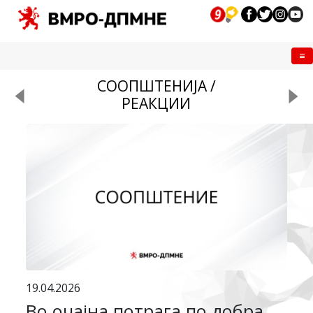
Me
СООПШТЕНИЈА /
РЕАКЦИИ
19.04.2026
Во очајна потрага по добра