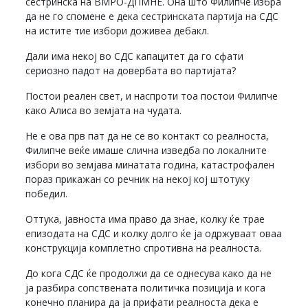
сестринска на ВМРО-ДПМНЕ. Она што Филипче избра
да не го спомене е дека сестринската партија на СДС
на истите тие избори доживеа дебакл.
Дали има некој во СДС капацитет да го сфати
сериозно падот на довербата во партијата?
Постои реален свет, и наспроти тоа постои Филипче
како Алиса во земјата на чудата.
Не е ова прв пат да не се во контакт со реалноста,
Филипче веќе имаше слична изведба по локалните
избори во земјава минатата година, катастрофален
пораз прикажан со речник на некоj кој штотуку
победил.
Оттука, јавноста има право да знае, колку ќе трае
епизодата на СДС и колку долго ќе ја одржуваат оваа
конструкција комплетно спротивна на реалноста.
До кога СДС ќе продолжи да се однесува како да не
ја разбира сопствената политичка позиција и кога
конечно планира да ја прифати реалноста дека е