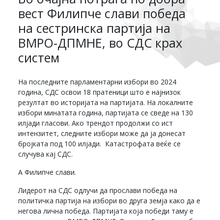
вест Филипче слави победа
на сестринска партија на
ВМРО-ДПМНЕ, во СДС крах
систем
На последните парламентарни избори во 2024
година, СДС освои 18 пратеници што е најнизок
резултат во историјата на партијата. На локалните
избори минатата година, партијата се сведе на 130
илјади гласови. Ако трендот продолжи со ист
интензитет, следните избори може да ја донесат
бројката под 100 илјади. Катастрофата веќе се
случува кај СДС.
А Филипче слави.
Лидерот на СДС одлучи да прослави победа на
политичка партија на избори во друга земја како дa е
негова лична победа. Партијата која победи таму е