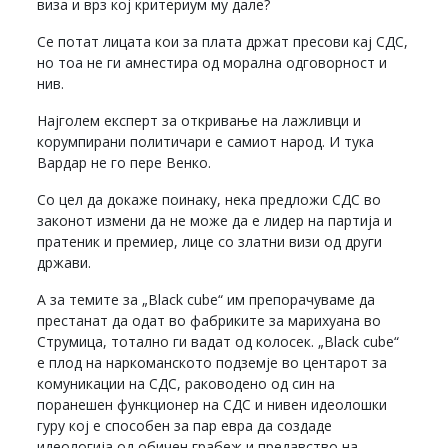
виза и врз кој критериум му дале?
Се потат лицата кои за плата држат пресови кај СДС,
но тоа не ги амнестира од морална одговорност и
нив.
Најголем експерт за откривање на лажливци и
корумпирани политичари е самиот народ. И тука
Вардар не го пере Венко.
Со цел да докаже поинаку, нека предложи СДС во
законот измени да не може да е лидер на партија и
пратеник и премиер, лице со златни визи од други
држави.
А за темите за „Black cube“ им препорачуваме да
престанат да одат во фабриките за марихуана во
Струмица, тотално ги вадат од колосек. „Black cube“
е плод на наркоманското подземје во центарот за
комуникации на СДС, раководено од син на
поранешен функционер на СДС и нивен идеолошки
гуру кој е способен за пар евра да создаде
идеологија од обичен грабеж и предавство на