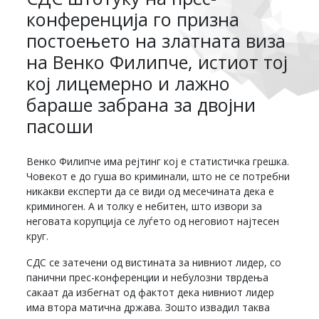
конференција го призна
постоењето на златната виза
на Венко Филипче, истиот тој
кој лицемерно и лажно
бараше забрана за двојни
пасоши
Венко Филипче има рејтинг кој е статистичка грешка.
Човекот е до гуша во криминали, што не се потребни
никакви експерти да се види од месечината дека е
криминоген. А и толку е небитен, што извори за
неговата корупција се луѓето од неговиот најтесен
круг.
СДС се затечени од вистината за нивниот лидер, со
панични прес-конференции и небулозни тврдења
сакаат да избегнат од фактот дека нивниот лидер
има втора матична држава. Зошто извадил таква