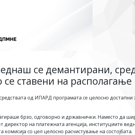
еднаш се демантирани, сре
 се ставени на располагање
 средствата од ИПАРД програмата се целосно достапни 
ираше брзо, одговорно и државнички. Наместо да шири
иот директор на платежната агенција, институциите ве
 комисија со цел целосно расчистување на состојбата.