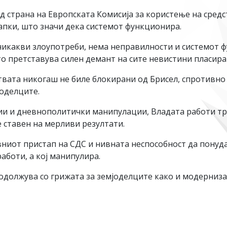
д страна на Европската Комисија за користење на сред
апки, што значи дека системот функционира.
 никакви злоупотреби, нема неправилности и системот 
о претставува силен демант на сите невистини пласира
ствата никогаш не биле блокирани од Брисел, спротивно
јоделците.
и и дневнополитички манипулации, Владата работи тр
 ставен на мерливи резултати.
ивниот пристап на СДС и нивната неспособност да понуд
работи, а кој манипулира.
лжува со грижата за земјоделците како и модернизаци