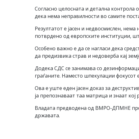
Согласно целосната и детална контрола о
дека нема неправилности во самите пост
Резултатот е јасен и недвосмислен, нема
потврдено од европските институции, шт
Особено важно е да се нагласи дека сред
да предизвика страв и недоверба кај зем
Додека СДС се занимава со дезинформаци
граѓаните. Наместо шпекулации фокусот е
Ова е уште еден јасен доказ за деструкт
ја препознаваат таа матрица и знаат кој 
Владата предводена од ВМРО-ДПМНЕ продо
државата.