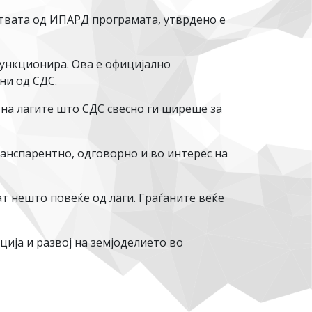
ствата од ИПАРД програмата, утврдено е
функционира. Ова е официјално
ни од СДС.
 на лагите што СДС свесно ги ширеше за
анспарентно, одговорно и во интерес на
ат нешто повеќе од лаги. Граѓаните веќе
ја и развој на земјоделието во