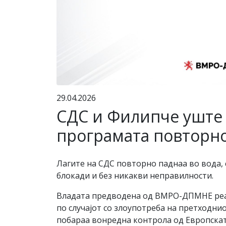
29.04.2026
СДС и Филипче уште 
програмата повторно
Лагите на СДС повторно паднаа во вода,
блокади и без никакви неправилности.
Владата предводена од ВМРО-ДПМНЕ реаг
по случајот со злоупотреба на претходн
побараа вонредна контрола од Европската