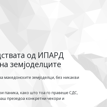
дствата од ИПАРД
 на земјоделците
за македонските земјоделци, без никакви
 паника, како што тоа го правеше СДС,
днаш презедоа конкретни чекори и