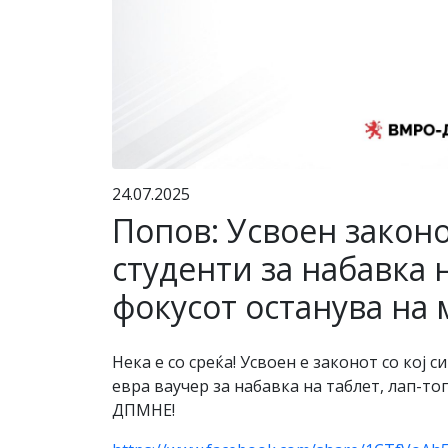
24.07.2025
Попов: Усвоен законот
студенти за набавка н
фокусот останува на
Нека е со среќа! Усвоен е законот со кој
евра ваучер за набавка на таблет, лап-то
ДПМНЕ!