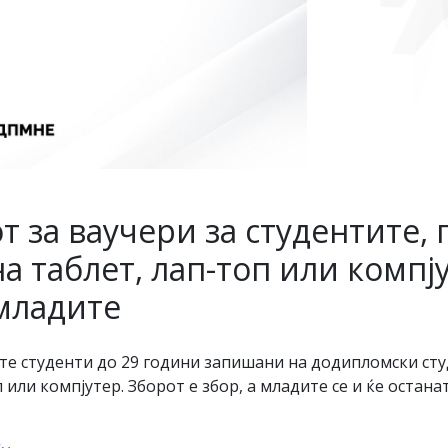
 за ваучери за студентите, п
а таблет, лап-топ или компју
 младите
 сите студенти до 29 години запишани на додипломски сту
п или компјутер. Зборот е збор, а младите се и ќе оста