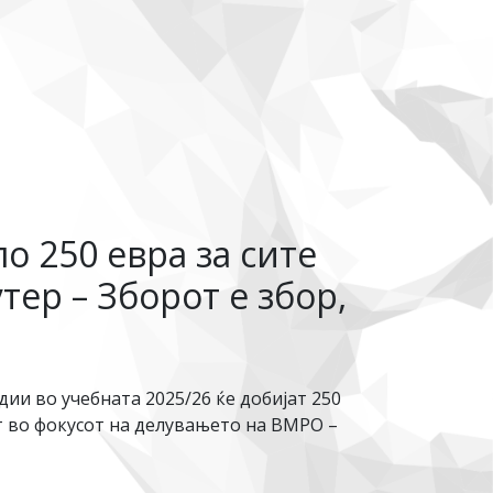
о 250 евра за сите
тер – Зборот е збор,
дии во учебната 2025/26 ќе добијат 250
нат во фокусот на делувањето на ВМРО –