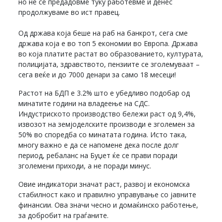
но не се предадовме туку работевме и денес
продолжуваме во ист правец.
Од држава која беше на раб на банкрот, сега сме
држава која е во топ 5 економии во Европа. Држава
во која платите растат во образованието, културата,
полицијата, здравството, пензиите се зголемуваат –
сега веќе и до 7000 денари за само 18 месеци!
Растот на БДП е 3.2% што е убедливо подобар од
минатите години на владеење на СДС.
Индустриското производство бележи раст од 9,4%,
извозот на земјоделските производи е зголемен за
50% во споредба со минатата година. Исто така,
многу важно е да се напомене дека после долг
период, ребаланс на Буџет ќе се прави поради
зголемени приходи, а не поради минус.
Овие индикатори значат раст, развој и економска
стабилност како и правилно управување со јавните
финансии. Ова значи чесно и домаќинско работење,
за добробит на граѓаните.