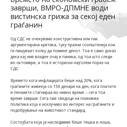
заврши, ВМРО-ДПМНЕ води
вистинска грижа за секој еден
граѓанин
Од СДС не очекуваме конструктивна или пак
аргументирана критика, туку празни соопштенија кои
ги пишуваат колку да помине денот. Тоа е само доказ
дека кај нив владее очај и паника, од тоа што следи
во октомври, а тоа е историски најголем пораз на
СДС.
Времето кога инфлацијата беше над 20%, кога
граѓаните живееја со 150 денари на ден, кога платите
и пензиите стагнираа во нивно време – сега тоа
време заврши. Сега сме сведоци на поинаква
политика која е исклучиво во интерес на граѓаните и
подобрување на животниот стандард.
Состојбата која ја наследивме беше тешка и лоша,