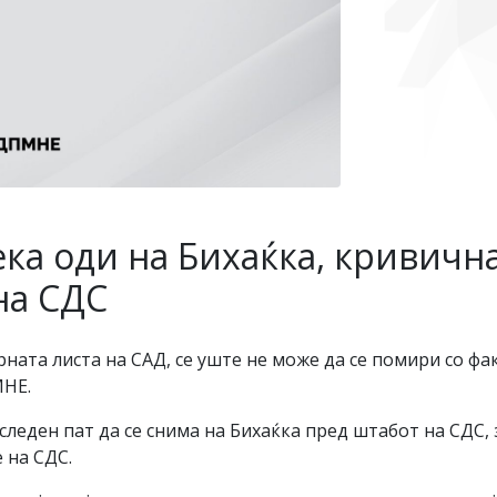
ка оди на Бихаќка, кривична
на СДС
рната листа на САД, се уште не може да се помири со фа
МНЕ.
леден пат да се снима на Бихаќка пред штабот на СДС, 
 на СДС.