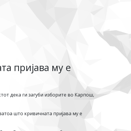
та пријава му е
ктот дека ги загуби изборите во Карпош,
затоа што кривичната пријава му е