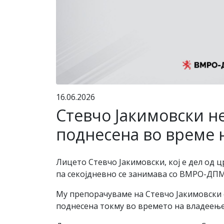
16.06.2026
Стевчо Јакимовски не
поднесена во време 
Лицето Стевчо Јакимовски, кој е дел од ц
па секојдневно се занимава со ВМРО-ДП
Му препорачуваме на Стевчо Јакимовски с
поднесена токму во времето на владеење