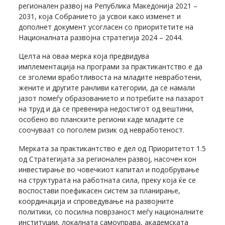
регионален развој на Република Македонија 2021 –
2031, која Собранието ја усвои како изменет и
дополнет документ усогласен со приоритетите на
Националната развојна стратегија 2024 – 2044.
Целта на оваа мерка која предвидува
имплементација на програми за практикантство е да
се зголеми вработливоста на младите невработени,
жените и другите ранливи категории, да се намали
јазот помеѓу образованието и потребите на пазарот
на труд и да се превенира недостигот од вештини,
особено во планските региони каде младите се
соочуваат со поголем ризик од невработеност.
Мерката за практикантство е дел од Приоритетот 1.5
од Стратегијата за регионален развој, насочен кон
инвестирање во човечкиот капитал и подобрување
на структурата на работната сила, преку која ќе се
воспостави поефикасен систем за планирање,
координација и спроведување на развојните
политики, со посилна поврзаност меѓу националните
институции, локалната самоуправа, академската