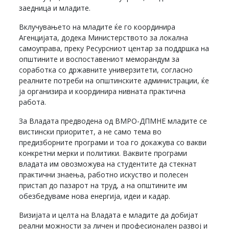
заедница и младите.
Вклучувањето на младите ќе го координира
Агенцијата, додека Министерството за локална
самоуправа, преку Ресурсниот центар за поддршка на
општините и воспоставениот меморандум за
соработка со државните универзитети, согласно
реалните потреби на општинските администрации, ќе
ја организира и координира нивната практична
работа.
За Владата предводена од ВМРО-ДПМНЕ младите се
вистински приоритет, а не само тема во
предизборните програми и тоа го докажува со вакви
конкретни мерки и политики. Ваквите програми
владата им овозможува на студентите да стекнат
практични знаења, работно искуство и полесен
пристап до пазарот на труд, а на општините им
обезбедуваме нова енергија, идеи и кадар.
Визијата и целта на Владата е младите да добијат
реални можности за личен и професионален развој и