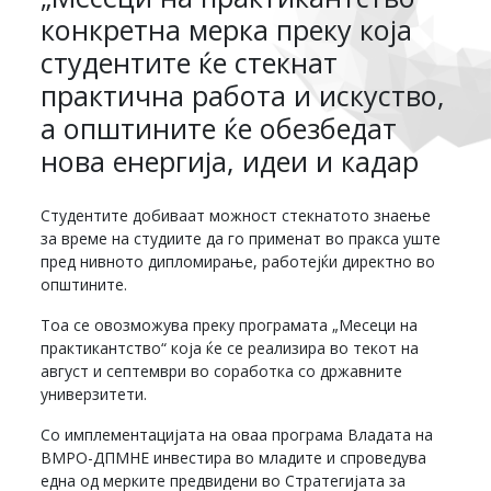
конкретна мерка преку која
студентите ќе стекнат
практична работа и искуство,
а општините ќе обезбедат
нова енергија, идеи и кадар
Студентите добиваат можност стекнатото знаење
за време на студиите да го применат во пракса уште
пред нивното дипломирање, работејќи директно во
општините.
Тоа се овозможува преку програмата „Месеци на
практикантство“ која ќе се реализира во текот на
август и септември во соработка со државните
универзитети.
Со имплементацијата на оваа програма Владата на
ВМРО-ДПМНЕ инвестира во младите и спроведува
една од мерките предвидени во Стратегијата за