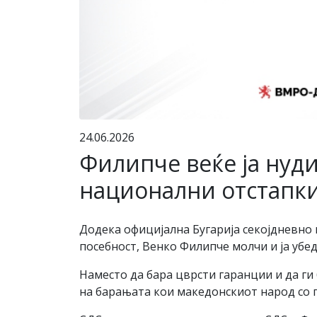
24.06.2026
Филипче веќе ја нуд
национални отстапки 
Додека официјална Бугарија секојдневно 
посебност, Венко Филипче молчи и ја убе
Наместо да бара цврсти гаранции и да г
на барањата кои македонскиот народ со 