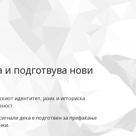
а и подготвува нови
киот идентитет, јазик и историска
еност.
сигнали дека е подготвен за прифаќање
чки.