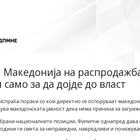
и Македонија на распродажб
само за да дојде до власт
испраќа пораки со кои директно се оспоруваат македонс
дува македонската јавност дека нема причина за загриж
и брани националните позиции, Филипче однапред дава 
години ги смета за неправедни, навредливи и понижува