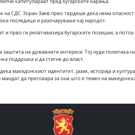
илипче капитулираат пред бугарските барања.
е на СДС. Зоран Заев прво тврдеше дека нема опасност
боки последици и разочарување кај народот.
т и прво ги релативизира бугарските позиции, а потоа 
 за заштита на државните интереси. Тој нуди политика 
чка поддршка и да стигне до власт.
ка македонскиот идентитет, јазик, историја и култура
а мандат да преговара за она што е темел на македонс