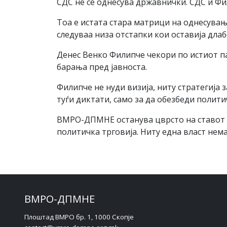
СДС не се однесува државнички. СДС и Ф
Тоа е истата стара матрици на однесувањ
следуваа низа отстапки кои оставија дла
Денес Венко Филипче чекори по истиот па
барања пред јавноста.
Филипче не нуди визија, ниту стратегија
туѓи диктати, само за да обезбеди полити
ВМРО-ДПМНЕ останува цврсто на ставот де
политичка трговија. Ниту една власт нем
ВМРО-ДПМНЕ
Плоштад ВМРО бр. 1, 1000 Скопје