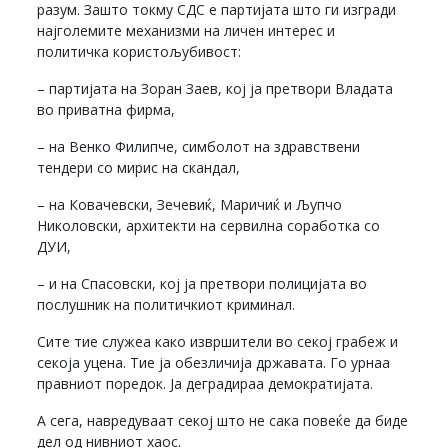
разум. Зашто токму СДС е партијата што ги изгради
најголемите механизми на личен интерес и
политичка користољубивост:
– партијата на Зоран Заев, кој ја претвори Владата
во приватна фирма,
– на Венко Филипче, симболот на здравствени
тендери со мирис на скандал,
– на Ковачевски, Зечевиќ, Маричиќ и Љупчо
Николовски, архитекти на сервилна соработка со
ДУИ,
– и на Спасовски, кој ја претвори полицијата во
послушник на политичкиот криминал.
Сите тие служеа како извршители во секој грабеж и
секоја уцена. Тие ја обезличија државата. Го урнаа
правниот поредок. Ја деградираа демократијата.
А сега, навредуваат секој што не сака повеќе да биде
дел од нивниот хаос.