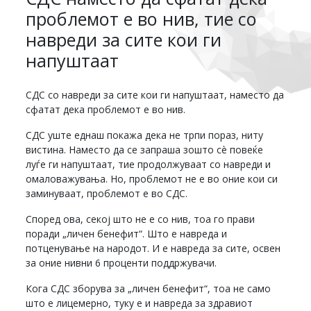
проблемот е во нив, тие со
навреди за сите кои ги
напуштаат
СДС со навреди за сите кои ги напуштаат, наместо да
сфатат дека проблемот е во нив.
СДС уште еднаш покажа дека не трпи пораз, ниту
вистина. Наместо да се запраша зошто сè повеќе
луѓе ги напуштаат, тие продолжуваат со навреди и
омаловажувања. Но, проблемот не е во оние кои си
заминуваат, проблемот е во СДС.
Според ова, секој што не е со нив, тоа го прави
поради „личен бенефит“. Што е навреда и
потценување на народот. И е навреда за сите, освен
за оние нивни 6 проценти поддржувачи.
Кога СДС зборува за „личен бенефит“, тоа не само
што е лицемерно, туку е и навреда за здравиот