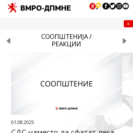
Me
СООПШТЕНИЈА /
РЕАКЦИИ
01.08.2025
СДС наместо да сфатат дека