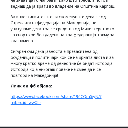
не знаат да го направат како што треба, а потоа
веднаш да ја врати во владение на Општина Карпош.
За инвестициите што ги споменувате дека се од
Стрелачката федерација на Македонија, ве
упатуваме дека тоа се средства од Министерството
за спорт кои беа дадени на таа федерација токму за
таа намена.
Сигурен сум дека јавноста е презаситена од
осуденици и политичари кои се на црната листа и за
многу кратко време од денес тие ќе бидат историја.
Историја која никогаш повеќе не смее да и се
повтори на Македонија!
Линк од фб објава:
https://www.facebook.com/share/196CQm5iyN/?
mibextid=wwXIfr