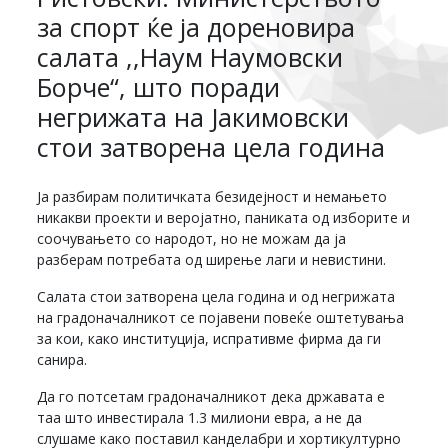
за спорт ќе ја дореновира
салата ,,Наум Наумовски
Борче“, што поради
негрижата на Јакимовски
стои затворена цела година
Ја разбирам политичката безидејност и немањето
никакви проекти и веројатно, паниката од изборите и
соочувањето со народот, но не можам да ја
разберам потребата од ширење лаги и невистини.
Салата стои затворена цела годинa и од негрижата
на градоначалникот се појавени повеќе оштетувања
за кои, како институција, испративме фирма да ги
санира.
Да го потсетам градоначалникот дека државата е
таа што инвестирала 1.3 милиони евра, а не да
слушаме како поставил канделабри и хортикултурно