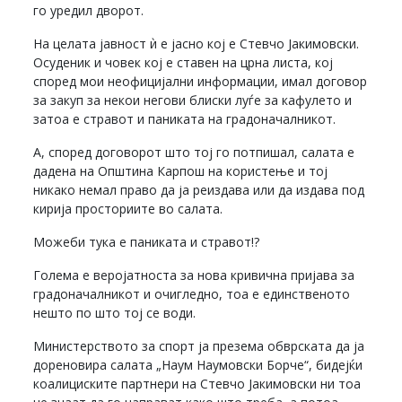
го уредил дворот.
На целата јавност ѝ е јасно кој е Стевчо Јакимовски.
Осуденик и човек кој е ставен на црна листа, кој
според мои неофицијални информации, имал договор
за закуп за некои негови блиски луѓе за кафулето и
затоа е стравот и паниката на градоначалникот.
А, според договорот што тој го потпишал, салата е
дадена на Општина Карпош на користење и тој
никако немал право да ја реиздава или да издава под
кирија просториите во салата.
Можеби тука е паниката и стравот!?
Голема е веројатноста за нова кривична пријава за
градоначалникот и очигледно, тоа е единственото
нешто по што тој се води.
Министерството за спорт ја презема обврската да ја
дореновира салата „Наум Наумовски Борче“, бидејќи
коалициските партнери на Стевчо Јакимовски ни тоа