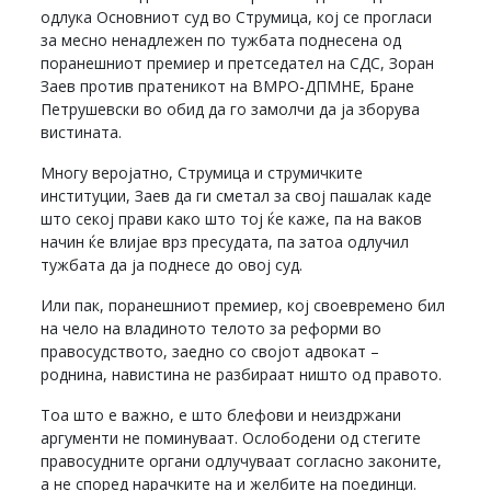
одлука Основниот суд во Струмица, кој се прогласи
за месно ненадлежен по тужбата поднесена од
поранешниот премиер и претседател на СДС, Зоран
Заев против пратеникот на ВМРО-ДПМНЕ, Бране
Петрушевски во обид да го замолчи да ја зборува
вистината.
Многу веројатно, Струмица и струмичките
институции, Заев да ги сметал за свој пашалак каде
што секој прави како што тој ќе каже, па на ваков
начин ќе влијае врз пресудата, па затоа одлучил
тужбата да ја поднесе до овој суд.
Или пак, поранешниот премиер, кој своевремено бил
на чело на владиното телото за реформи во
правосудството, заедно со својот адвокат –
роднина, навистина не разбираат ништо од правото.
Тоа што е важно, е што блефови и неиздржани
аргументи не поминуваат. Ослободени од стегите
правосудните органи одлучуваат согласно законите,
а не според нарачките на и желбите на поединци.