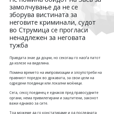
замолчување да не се
зборува вистината за
неговите криминали, судот
во Струмица се прогласи
ненадлежен за неговата
тужба
Правдата знае да доцни, но секогаш го наоѓа патот
да излезе на виделина.
Помина времето на импровизации и злоупотреби на
правниот поредок во државата, за свои цели на
одредени поединци или локални моќници.
Сега, секој поединец е еднаков пред правосудните
органи, нема привилегирани и заштитени, законот
важи еднакво за сите.
Тоа можеме да го констатираме и од последната