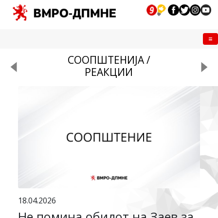
Me
СООПШТЕНИЈА /
РЕАКЦИИ
18.04.2026
Не помина обидот на Заев за