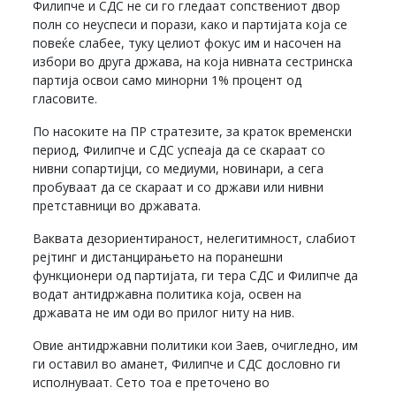
Филипче и СДС не си го гледаат сопствениот двор
полн со неуспеси и порази, како и партијата која се
повеќе слабее, туку целиот фокус им и насочен на
избори во друга држава, на која нивната сестринска
партија освои само минорни 1% процент од
гласовите.
По насоките на ПР стратезите, за краток временски
период, Филипче и СДС успеаја да се скараат со
нивни сопартијци, со медиуми, новинари, а сега
пробуваат да се скараат и со држави или нивни
претставници во државата.
Ваквата дезориентираност, нелегитимност, слабиот
рејтинг и дистанцирањето на поранешни
функционери од партијата, ги тера СДС и Филипче да
водат антидржавна политика која, освен на
државата не им оди во прилог ниту на нив.
Овие антидржавни политики кои Заев, очигледно, им
ги оставил во аманет, Филипче и СДС дословно ги
исполнуваат. Сето тоа е преточено во