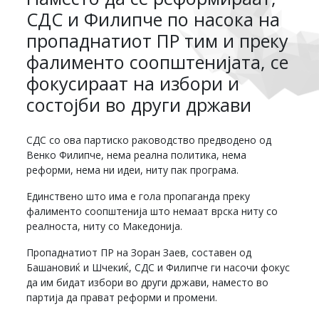
СДС и Филипче по насока на
пропаднатиот ПР тим и преку
фалименто соопштенијата, се
фокусираат на избори и
состојби во други држави
СДС со ова партиско раководство предводено од
Венко Филипче, нема реална политика, нема
реформи, нема ни идеи, ниту пак програма.
Единствено што има е гола пропаганда преку
фалименто соопштенија што немаат врска ниту со
реалноста, ниту со Македонија.
Пропаднатиот ПР на Зоран Заев, составен од
Башановиќ и Шчекиќ, СДС и Филипче ги насочи фокус
да им бидат избори во други држави, наместо во
партија да прават реформи и промени.