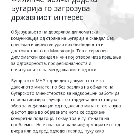
Бугарија го загрозува
државниот интерес
Објавувањето на доверлива дипломатска
комуникација од страна на Бугарија е скандал без
преседан и директен удар врз безбедноста и
достоинството на Македонија. Тоа е сериозен
дипломатски скандал и чин кој отвора низа прашања
за одговорноста, професионалноста и
почитувањето на меѓудржавните односи.
Бугарското МНР тврди дека документот е за
далечното минато, но без разлика на обидите на
бугарското Министерство за надворешни работи да
го релативизира случајот со тврдења дека станува
збор за информации од подалечно минато, останува
фактот дека во објавената нота се содржани
конкретни податоци. Токму тоа е суштината на
проблемот. Не е прашање дали информациите се од
вчера или од пред одреден период, туку како