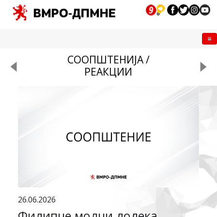
Me
СООПШТЕНИЈА /
РЕАКЦИИ
26.06.2026
Филипче молчи додека