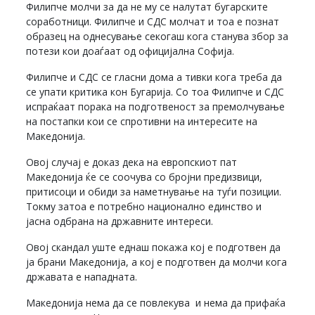
Филипче молчи за да не му се налутат бугарските
соработници. Филипче и СДС молчат и тоа е познат
образец на однесување секогаш кога станува збор за
потези кои доаѓаат од официјална Софија.
Филипче и СДС се гласни дома а тивки кога треба да
се упати критика кон Бугарија. Со тоа Филипче и СДС
испраќаат порака на подготвеност за премолчување
на постапки кои се спротивни на интересите на
Македонија.
Овој случај е доказ дека на европскиот пат
Македонија ќе се соочува со бројни предизвици,
притисоци и обиди за наметнување на туѓи позиции.
Токму затоа е потребно национално единство и
јасна одбрана на државните интереси.
Овој скандал уште еднаш покажа кој е подготвен да
ја брани Македонија, а кој е подготвен да молчи кога
државата е нападната.
Македонија нема да се повлекува и нема да прифаќа