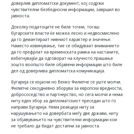
доверлив дипломатски документ, кој содржи
чувствителни безбедносни информации, завршил во
јавноста.
Доколку податоците не биле точни, тогаш
бугарските власти ќе можеа лесно и недвосмислено
да го демантираат нивниот карактер и значење.
Наместо извинување, тие се обидуваат вниманието
да го префрлат на временската рамка на настаните,
избегнувајќи да одговорат на клучното прашање
зошто воопшто биле објавени информации што биле
дел од доверлива дипломатска комуникација.
Бугарија се изјасни но Венко Филипче се уште молчи.
Филипче секојдневно зборува за европски вредности,
добрососедство и партнерство, но сега молчи и нема
ниту еден збор за дипломатскиот преседан што го
направи Бугарија. Нема реакција ниту за
нарушувањето на довербата меѓу две држави, ниту
за објавувањето на чувствителни информации кои
не требало да бидат достапни за јавноста.