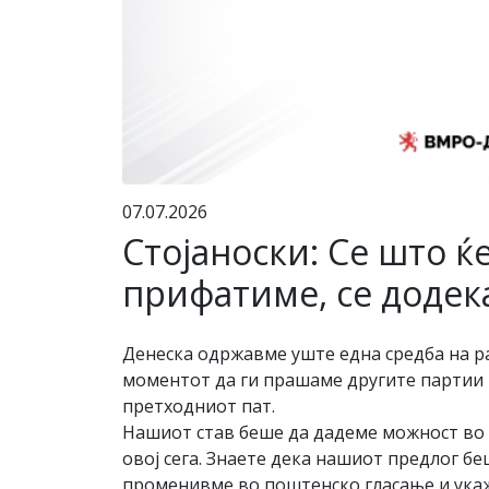
07.07.2026
Стојаноски: Се што ќ
прифатиме, се додека
Денеска одржавме уште една средба на ра
моментот да ги прашаме другите партии 
претходниот пат.
Нашиот став беше да дадеме можност во з
овој сега. Знаете дека нашиот предлог б
променивме во поштенско гласање и укажа