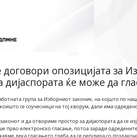
е договори опозицијата за И
 дијаспората ќе може да гла
ботната група за Изборниот законик, на којшто по наш
коишто се соучесници на тој кворум, дали има одреден
аконот и да отвориме простор за дијаспората да се изј
еше прво електронско гласање, потоа заради одредените
вме дека гласањето треба да се регулира со поздаконс