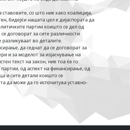
ставовите, со што ние како коалиција,
ен, бидејќи нашата цел е дијаспората да
политичките партии коишто се дел од
 се договорат за сите различности
е разликуваат во деталите.
сирање, да седнат да се договорат за
ури и за моделот за изјаснување на
тен текст на закон, ние тоа ќе го
 партии, од аспект на финансирање, од
ица и сите детали коишто се
та да може да го испочитува уставно-