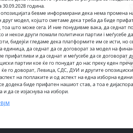
 30.09.2028 година.
 опозицијата бевме информирани дека нема промена на 
 друг модел, којшто сметаме дека треба да биде прифат
д тоа што може сега. И ние понудивме вака, да седнат 
ко и некои други помали политички партии i меѓусебе да
ти, бидејќи гледаме дека платформите им се исти, но с
а единица, да седнат да се договорат за модел на финан
е прифатливи и да седнат и меѓусебе да се договорат д
иски партии кое ќе го понудат до нас преку еден пречис
ќе го доворат, Левица, СДС, ДУИ и другите опозициски
 аспект на поплаките и од аспект на една изборна един
е додека биде прифатен нашиот став, а тоа е дијаспора
 и да се изјаснува на избори.
2BJM