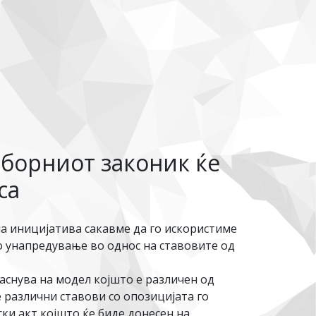
зборниот законик ќе
са
а иницијатива сакавме да го искористиме
о унапредување во однос на ставовите од
аснува на модел којшто е различен од
 различни ставови со опозицијата го
ки акт којшто ќе биде донесен на