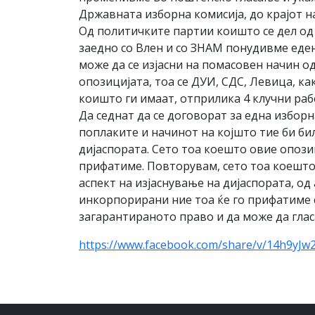
Државната изборна комисија, до крајот на
Од политичките партии коишто се дел од
заедно со Влен и со ЗНАМ понудивме еден
може да се изјасни на помасовен начин о
опозицијата, тоа се ДУИ, СДС, Левица, ка
коишто ги имаат, отприлика 4 клучни рабо
Да седнат да се договорат за една изборн
поплаките и начинот на којшто тие би бил
дијаспората. Сето тоа коешто овие опозиц
прифатиме. Повторувам, сето тоа коешто 
аспект на изјаснување на дијаспората, од
инкорпорирани ние тоа ќе го прифатиме с
загарантираното право и да може да гласа
https://www.facebook.com/share/v/14h9yJw