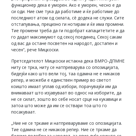
функционер дека е уморен. Ако е уморен, чесно е да
си оди. Ние сме тука да работиме и ќе работиме до
последниот атом од силата, сè додека не служи. Сите
отстапувања, прецизно ги нотирам и ќе има промени.
Тие промени треба да ги подобрат капацитетите и да
го дадат максимумот од секој поединец. Секој сакам
од вас да остане посветен на народот, достапен и
чесен“, рече Мицкоски.
Претседателот Мицкоски истакна дека ВМРО-ДПМНЕ
ниту се трка, ниту се натпреварува со опозицијата,
бидејќи како што вели тој, таа одамна не е никаков
репер, и можеби е единствен пример во светот
коишто имаат уплав од избори, порачувајќи им да
внимаваат што изјавуваат во однос на изборите, да
не се силат, зошто во себе носат срце на кукавици и
затоа што може да им се оствари тоа што го
посакуваат.
„Ние не се тркаме и натпреваруваме со опозицијата.
Тие одамна не се никаков репер. Ние се тркаме да
бидеме подобри за народот, за овие луѓе коишто се