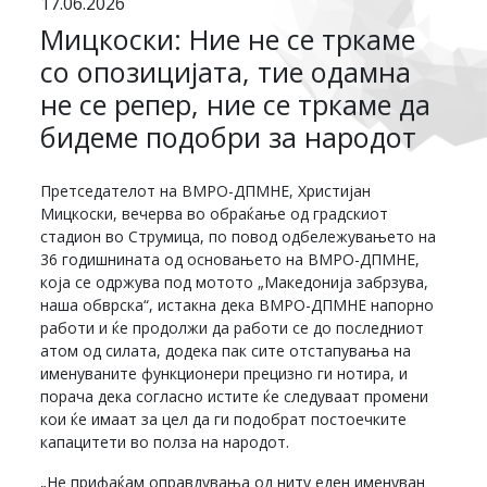
17.06.2026
Мицкоски: Ние не се тркаме
со опозицијата, тие одамна
не се репер, ние се тркаме да
бидеме подобри за народот
Претседателот на ВМРО-ДПМНЕ, Христијан
Мицкоски, вечерва во обраќање од градскиот
стадион во Струмица, по повод одбележувањето на
36 годишнината од основањето на ВМРО-ДПМНЕ,
која се одржува под мотото „Македонија забрзува,
наша обврска“, истакна дека ВМРО-ДПМНЕ напорно
работи и ќе продолжи да работи се до последниот
атом од силата, додека пак сите отстапувања на
именуваните функционери прецизно ги нотира, и
порача дека согласно истите ќе следуваат промени
кои ќе имаат за цел да ги подобрат постоечките
капацитети во полза на народот.
„Не прифаќам оправдувања од ниту еден именуван