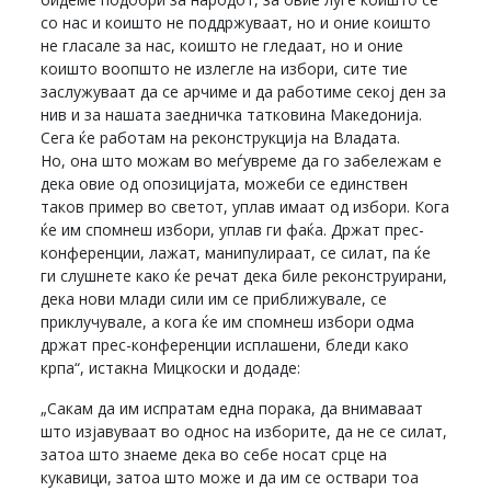
со нас и коишто не поддржуваат, но и оние коишто
не гласале за нас, коишто не гледаат, но и оние
коишто воопшто не излегле на избори, сите тие
заслужуваат да се арчиме и да работиме секој ден за
нив и за нашата заедничка татковина Македонија.
Сега ќе работам на реконструкција на Владата.
Но, она што можам во меѓувреме да го забележам е
дека овие од опозицијата, можеби се единствен
таков пример во светот, уплав имаат од избори. Кога
ќе им спомнеш избори, уплав ги фаќа. Држат прес-
конференции, лажат, манипулираат, се силат, па ќе
ги слушнете како ќе речат дека биле реконструирани,
дека нови млади сили им се приближувале, се
приклучувале, а кога ќе им спомнеш избори одма
држат прес-конференции исплашени, бледи како
крпа“, истакна Мицкоски и додаде:
„Сакам да им испратам една порака, да внимаваат
што изјавуваат во однос на изборите, да не се силат,
затоа што знаеме дека во себе носат срце на
кукавици, затоа што може и да им се оствари тоа