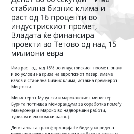
стабилна бизнис клима и
раст од 16 проценти во
индустрискиот промет,
Владата ќе финансира
проекти во Тетово од над 15
милиони евра
Има раст од над 16% во индустрискиот промет, значи
и во услови на криза на европскиот пазар, имаме
извоз и стабилна бизнис клима, истакна премиерот
Мицкоски.
Министерот Муцунски и мароканскиот министер
Бурита потпишаа Меморандуми за соработка помеѓу
Македонија и Мароко во надворешни работи,
туризам и економски развој.
Дигиталната трансформација ќе биде унапредена
преку поддршка од швајцарската амбасада, истакна