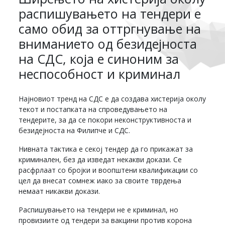
распишувањето на тендери е
само обид за оттргнување на
вниманието од безидејноста
на СДС, која е синoним за
неспособност и криминал
Најновиот тренд на СДС е да создава хистерија околу
текот и постапката на спроведувањето на
тендерите, за да се покори неконструктивноста и
безидејноста на Филипче и СДС.
Нивната тактика е секој тендер да го прикажат за
криминален, без да изведат некакви докази. Се
расфрлаат со бројки и воопштени квалификации со
цел да внесат сомнеж иако за своите тврдења
немаат никакви докази.
Распишувањето на тендери не е криминал, но
провизиите од тендери за вакцини против корона