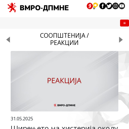
Me
СООПШТЕНИЈА /
РЕАКЦИИ
31.05.2025
Ширењето на хистерија околу