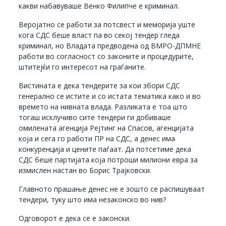
какви набавуваше Венко Филипче е криминал.
Веројатно се работи за потсвест и меморија уште
кога СДС беше власт па во секој тендер гледа
криминал, но Владата предводена од ВМРО-ДПМНЕ
работи во согласност со законите и процедурите,
штитејќи го интересот на граѓаните.
Вистината е дека тендерите за кои збори СДС
генерално се истите и со истата тематика како и во
времето на нивната влада. Разликата е тоа што
тогаш исклучиво сите тендери ги добиваше
омилената агенција Рејтинг на Спасов, агенцијата
која и сега го работи ПР на СДС, а денес има
конкуренција и цените паѓаат. Да потсетиме дека
СДС беше партијата која потроши милиони евра за
измислен настан во Борис Трајковски.
Главното прашање денес не е зошто се распишуваат
тендери, туку што има незаконско во нив?
Одговорот е дека се е законски.