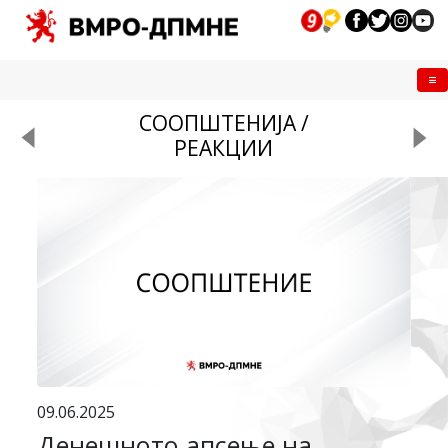
Me
СООПШТЕНИЈА /
РЕАКЦИИ
09.06.2025
Денешното апсење на