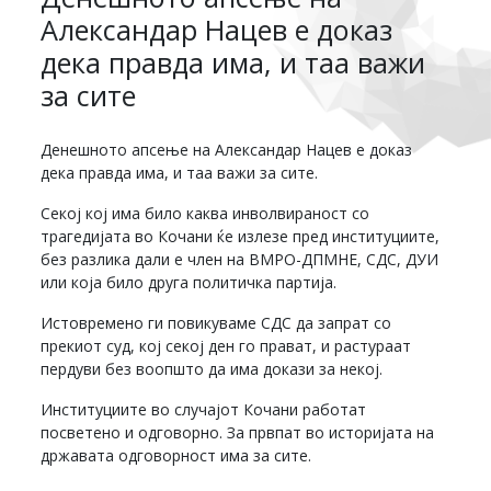
Александар Нацев е доказ
дека правда има, и таа важи
за сите
Денешното апсење на Александар Нацев е доказ
дека правда има, и таа важи за сите.
Секој кој има било каква инволвираност со
трагедијата во Кочани ќе излезе пред институциите,
без разлика дали е член на ВМРО-ДПМНЕ, СДС, ДУИ
или која било друга политичка партија.
Истовремено ги повикуваме СДС да запрат со
прекиот суд, кој секој ден го прават, и растураат
пердуви без воопшто да има докази за некој.
Институциите во случајот Кочани работат
посветено и одговорно. За првпат во историјата на
државата одговорност има за сите.