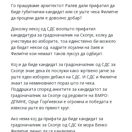
Го прашуваме архитектот Ралев дали прифатил да
биде губитнички кандидат или се уште чека Филипче
да процени дали е доволно добар?
Доколку некој од СДС воопшто прифатил
кандидатура за градоначалник на Скопје, колку да
учествува во изборите, тоа единствено би можело
да бидат некои од кадрите лојални на Заев и
Филипче кои немаат таков луксуз да одбијат.
Кој и да биде кандидат за градоначалник од СДС за
Скопје знае дека ќе послужи како жртвено јагне за
уште еден изборен дебакл на СДС. И СДС и Филипче
знаат за неминовниот пораз што ги чека.
Поддршката според анкетите за кандидатот за
градоначалник за Скопје од редовите на ВМРО-
ДПМНЕ, Орце Ѓорѓиевски е огромна и победата е
извесна уште во првиот круг.
Ако нема кој да прифати да биде кандидат за
градоначалник за Скопје од СДС ќе мора Венко
Филипче лично да се кандидира.