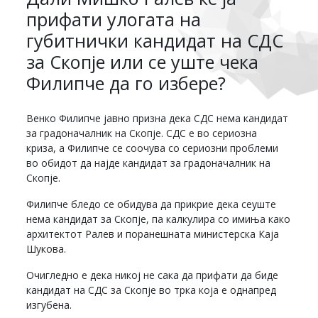
прифати улогата на
губитнички кандидат на СДС
за Скопје или се уште чека
Филипче да го избере?
Венко Филипче јавно призна дека СДС нема кандидат
за градоначалник на Скопје. СДС е во сериозна
криза, а Филипче се соочува со сериозни проблеми
во обидот да најде кандидат за градоначалник на
Скопје.
Филипче бледо се обидува да прикрие дека сеуште
нема кандидат за Скопје, па калкулира со имиња како
архитектот Ралев и поранешната министерска Каја
Шукова.
Очигледно е дека никој не сака да прифати да биде
кандидат на СДС за Скопје во трка која е однапред
изгубена.