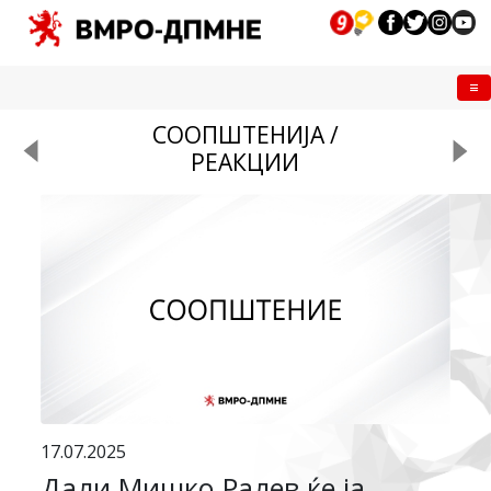
Me
СООПШТЕНИЈА /
РЕАКЦИИ
17.07.2025
Дали Мишко Ралев ќе ја