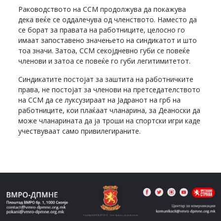
Раководството на ССМ продолжува да покажува
дека веќе се оддалечува од членството. Наместо да
се борат за правата на работниците, целосно го
имаат запоставено значењето на синдикатот и што
тоа значи. Затоа, ССМ секојдневно губи се повеќе
членови и затоа се повеќе го губи легитимитетот.
Синдикатите постојат за заштита на работничките
права, не постојат за членови на претседателството
на ССМ да се луксузираат на Јадранот на грб на
работниците, кои плаќаат чланарина, за Деаноски да
може чланарината да ја троши на спортски игри каде
учествуваат само привилегираните.