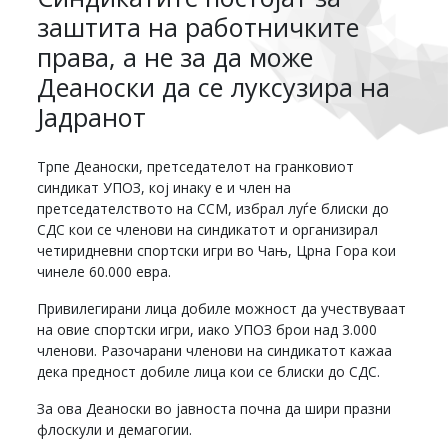
заштита на работничките
права, а не за да може
Деаноски да се луксузира на
Јадранот
Трпе Деаноски, претседателот на гранковиот
синдикат УПОЗ, кој инаку е и член на
претседателството на ССМ, избрал луѓе блиски до
СДС кои се членови на синдикатот и организирал
четиридневни спортски игри во Чањ, Црна Гора кои
чинеле 60.000 евра.
Привилегирани лица добиле можност да учествуваат
на овие спортски игри, иако УПОЗ брои над 3.000
членови. Разочарани членови на синдикатот кажаа
дека предност добиле лица кои се блиски до СДС.
За ова Деаноски во јавноста почна да шири празни
флоскули и демагогии.