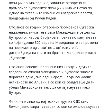
позиции во Македонија, Филипче отворено ги
промовира бугарските позиции и има ист став по
однос на Уставните измени со бугарските власти,
предводени од Румен Радев.
Стојанов со години отворено промовира бугарска
националистичка теза дека Македонците се дел од
бугарскиот народ. Стојанов е познат по кампањата
со која нудеше 300 евра на Македонците за промена
на презимето од „-ски“ во „-ов“ или „-ев“,
дистрибуција на книги на браќата Миладинови како
„бугарски“.
Стојанов лепеше налепници низ Скопје и другите
градови со споени македонско и бугарско знаме и
пораката дека „сме еден народ“, Стојанов имаше
активности во Албанија со кои се обидуваше да ги
убеди Македонците таму да се изјаснуваат како
Бугари.
Филипче и лица од најтесниот круг на СДС како
Земон јавно шират ставови со кои се омаловажуваат