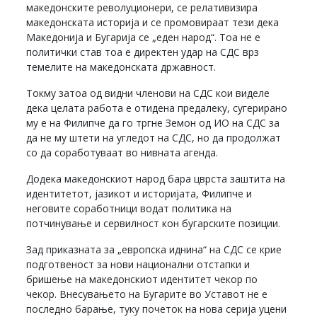
македонските револуционери, се релативизира
македонската историја и се промовираат тези дека
Македонија и Бугарија се „еден народ“. Тоа не е
политички став тоа е директен удар на СДС врз
темелите на македонската државност.
Токму затоа од видни членови на СДС кои виделе
дека целата работа е отидена предалеку, сугерирано
му е на Филипче да го тргне Земон од ИО на СДС за
да не му штети на угледот на СДС, но да продолжат
со да соработуваат во нивната агенда.
Додека македонскиот народ бара цврста заштита на
идентитетот, јазикот и историјата, Филипче и
неговите соработници водат политика на
потчинување и сервилност кон бугарските позиции.
Зад приказната за „европска иднина“ на СДС се крие
подготвеност за нови национални отстапки и
бришење на македонскиот идентитет чекор по
чекор. Внесувањето на Бугарите во Уставот не е
последно барање, туку почеток на нова серија уцени