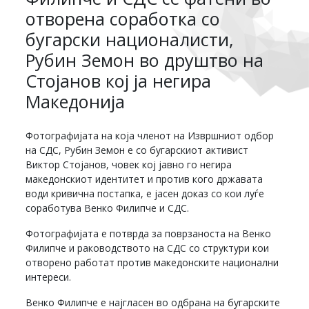
отворена соработка со
бугарски националисти,
Рубин Земон во друштво на
Стојанов кој ја негира
Македонија
Фотографијата на која членот на Извршниот одбор
на СДС, Рубин Земон е со бугарскиот активист
Виктор Стојанов, човек кој јавно го негира
македонскиот идентитет и против кого државата
води кривична постапка, е јасен доказ со кои луѓе
соработува Венко Филипче и СДС.
Фотографијата е потврда за поврзаноста на Венко
Филипче и раководството на СДС со структури кои
отворено работат против македонските национални
интереси.
Венко Филипче е најгласен во одбрана на бугарските