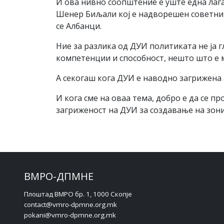
И ова нивно соопштение е уште една лага
Шенер Биљали кој е надворешен советник
се Aлбанци.
Ние за разлика од ДУИ политиката не ја 
компетенции и способност, нешто што е 
А секогаш кога ДУИ е наводно загрижена з
И кога сме на оваа тема, добро е да се п
загриженост на ДУИ за создавање на зони
ВМРО-ДПМНЕ
Плоштад ВМРО бр. 1, 1000 Скопје
contact@vmro-dpmne.org.mk
pokani@vmro-dpmne.org.mk