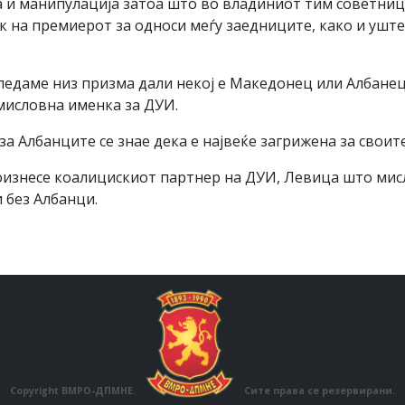
 и манипулација затоа што во владиниот тим советници
 на премиерот за односи меѓу заедниците, како и ушт
гледаме низ призма дали некој е Mакедонец или Aлбанец
мисловна именка за ДУИ.
а Aлбанците се знае дека е највеќе загрижена за своит
роизнесе коалицискиот партнер на ДУИ, Левица што мисл
 без Aлбанци.
Copyright ВМРО-ДПМНЕ.
Сите права се резервирани.