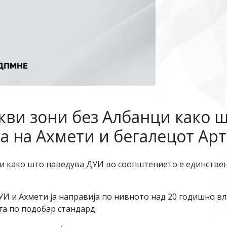
кви зони без Aлбанци како 
а на Ахмети и бегалецот Ар
и како што наведува ДУИ во соопштението е единствен
УИ и Ахмети ја направија по нивното над 20 годишно в
га по подобар стандард.