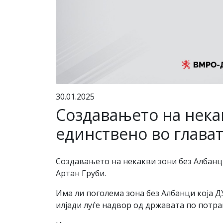
30.01.2025
Создавањето на нека
единствено во глават
Создавањето на некакви зони без Aлбанц
Артан Груби.
Има ли поголема зона без Aлбанци кojа Д
илјади луѓе надвор од државата по потра