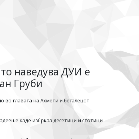
што наведува ДУИ е
тан Груби
о во главата на Ахмети и бегалецот
ладеење каде избркаа десетици и стотици