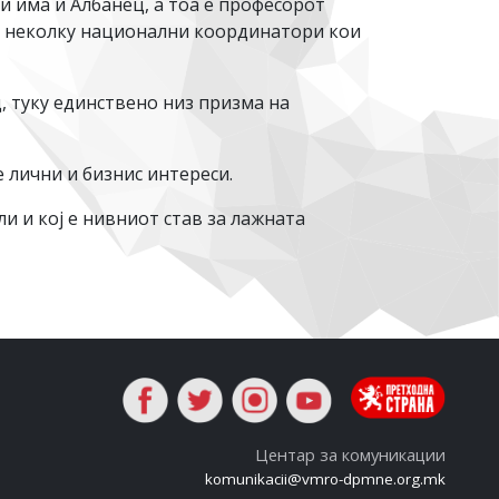
 има и Aлбанец, а тоа е професорот
е неколку национални координатори кои
, туку единствено низ призма на
е лични и бизнис интереси.
и и кој е нивниот став за лажната
Центар за комуникации
komunikacii@vmro-dpmne.org.mk