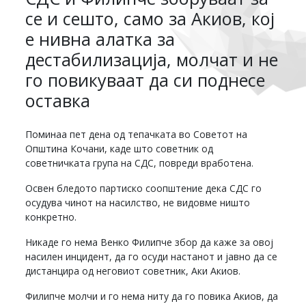
се и сешто, само за Акиов, кој
е нивна алатка за
дестабилизација, молчат и не
го повикуваат да си поднесе
оставка
Поминаа пет дена од тепачката во Советот на
Општина Кочани, каде што советник од
советничката група на СДС, повреди вработена.
Освен бледото партиско соопштение дека СДС го
осудува чинот на насилство, не видовме ништо
конкретно.
Никаде го нема Венко Филипче збор да каже за овој
насилен инцидент, да го осуди настанот и јавно да се
дистанцира од неговиот советник, Аки Акиов.
Филипче молчи и го нема ниту да го повика Акиов, да