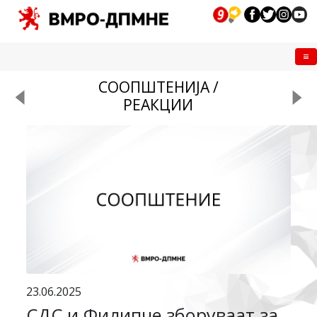
Me
СООПШТЕНИЈА /
РЕАКЦИИ
23.06.2025
СДС и Филипче зборуваат за