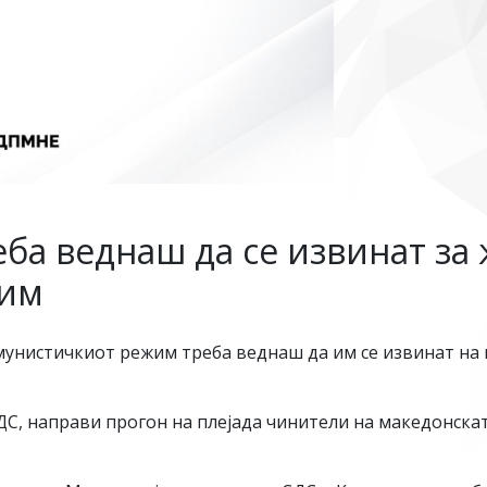
ба веднаш да се извинат за
жим
унистичкиот режим треба веднаш да им се извинат на г
ДС, направи прогон на плејада чинители на македонска