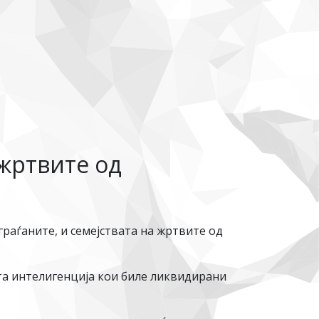
 жртвите од
раѓаните, и семејствата на жртвите од
та интелигенција кои биле ликвидирани