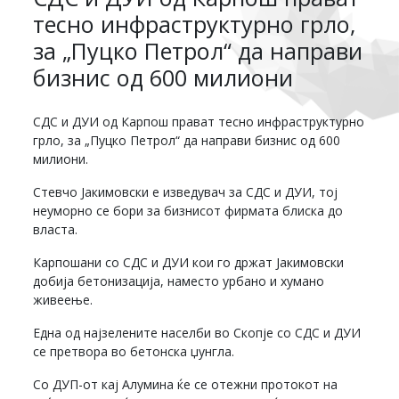
тесно инфраструктурно грло,
за „Пуцко Петрол“ да направи
бизнис од 600 милиони
СДС и ДУИ од Карпош прават тесно инфраструктурно
грло, за „Пуцко Петрол“ да направи бизнис од 600
милиони.
Стевчо Јакимовски е изведувач за СДС и ДУИ, тој
неуморно се бори за бизнисот фирмата блиска до
власта.
Карпошани со СДС и ДУИ кои го држат Јакимовски
добија бетонизација, наместо урбано и хумано
живеење.
Една од најзелените населби во Скопје со СДС и ДУИ
се претвора во бетонска џунгла.
Со ДУП-от кај Алумина ќе се отежни протокот на