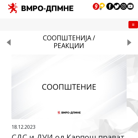
Me
СООПШТЕНИЈА /
РЕАКЦИИ
18.12.2023
СДС и ДУИ од Карпош прават